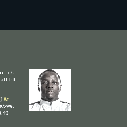
r
an och
tt bli
r)
är
babwe.
å 19