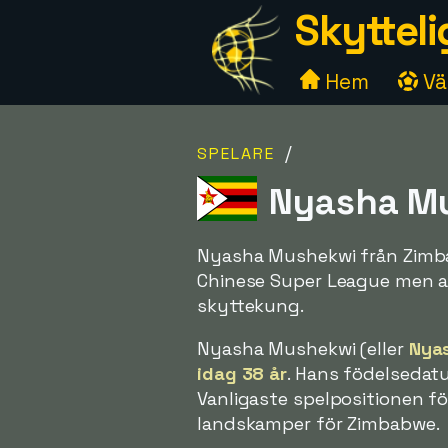
Skytteli
Hem
Väl
/
SPELARE
Nyasha Mu
Nyasha Mushekwi från Zimbab
Chinese Super League men ald
skyttekung.
Nyasha Mushekwi (eller
Nyas
idag 38 år
. Hans födelsedat
Vanligaste spelpositionen fö
landskamper för Zimbabwe.