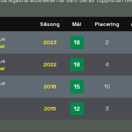
en då Nyasha Mushekwi har varit del av topplistan ö
Säsong
Mål
Placering
ue
18
2023
2
al
ue
18
2022
4
al
ue
15
2018
10
12
2015
3