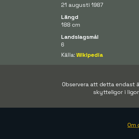
21 augusti 1987
Längd
188 cm
Landslagsmål
6
Källa:
Wikipedia
Observera att detta endast ä
skytteligor i ligo
Om 