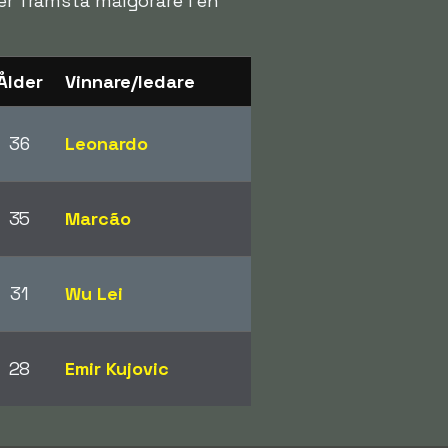
ver främsta målgörare i en
Ålder
Vinnare/ledare
36
Leonardo
35
Marcão
31
Wu Lei
28
Emir Kujovic