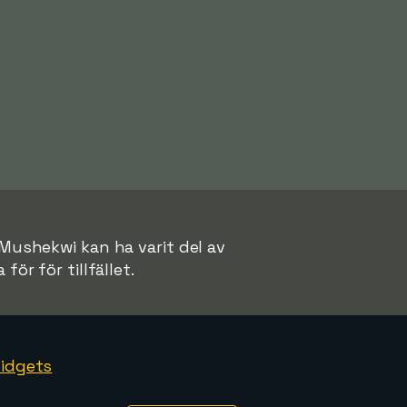
 Mushekwi kan ha varit del av
för för tillfället.
idgets