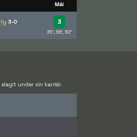
Mål
3
ity
3-0
35', 56', 82'
agit under sin karriär.