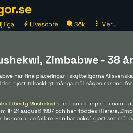
gor.se
j liga
Livescore
Sök
Mer...
shekwi, Zimbabwe - 38 å
we har fina placeringar i skytteligorna Allsvensk
rig gjort tillräckligt många mål någon säsong för a
ha Liberty Mushekwi
som hans kompletta namn ä
um är 21 augusti 1987 och han föddes i Harare, Zim
r honom är anfallare. Han har också gjort sex mål p