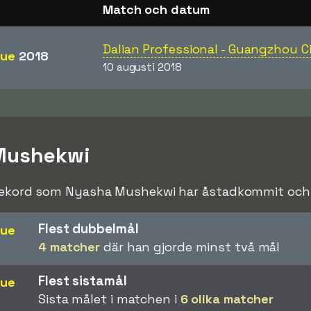
Match och datum
Dalian Professional - Guangzhou C
gue
2018
10 augusti 2018
Mushekwi
srekord som Nyasha Mushekwi har åstadkommit och sl
Flest dubbelmål
gue
4 matcher
där han gjorde minst två mål
Flest sistamål
gue
Sista målet i matchen i
6 olika matcher