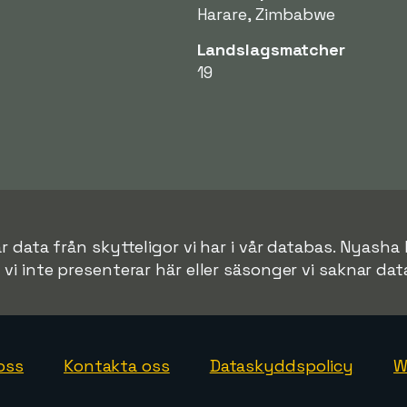
Harare, Zimbabwe
Landslagsmatcher
19
r data från skytteligor vi har i vår databas. Nyasha
r vi inte presenterar här eller säsonger vi saknar data 
oss
Kontakta oss
Dataskyddspolicy
W