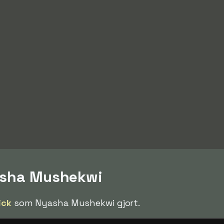
yasha Mushekwi
ick
som Nyasha Mushekwi gjort.