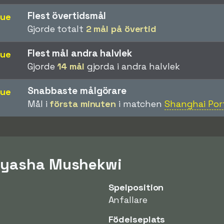
Flest övertidsmål
gue
Gjorde totalt
2 mål på övertid
Flest mål andra halvlek
gue
Gjorde
14 mål
gjorda i andra halvlek
Snabbaste målgörare
gue
Mål i
första minuten
i matchen
Shanghai Port
Nyasha Mushekwi
Spelposition
Anfallare
Födelseplats