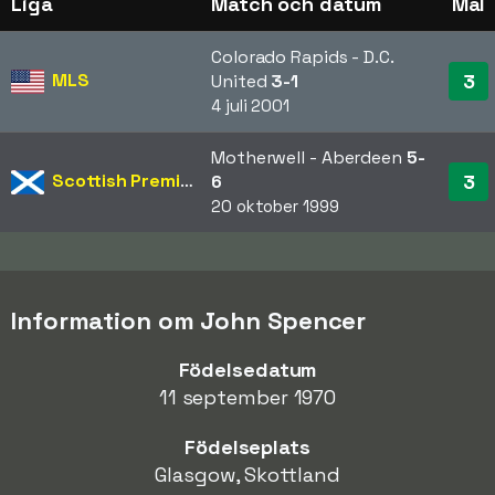
Liga
Match och datum
Mål
Colorado Rapids - D.C.
MLS
3
United
3-1
4 juli 2001
Motherwell - Aberdeen
5-
Scottish Premiership
3
6
20 oktober 1999
Information om John Spencer
Födelsedatum
11 september 1970
Födelseplats
Glasgow, Skottland