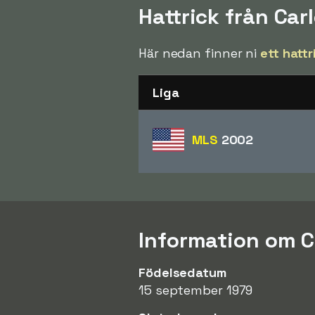
Hattrick från Car
Här nedan finner ni
ett hattr
Liga
MLS
2002
Information om C
Födelsedatum
15 september 1979