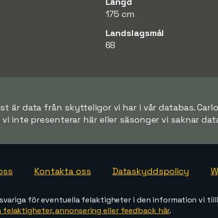
Längd
175 cm
Landslagsmål
68
t är data från skytteligor vi har i vår databas. Carlo
r vi inte presenterar här eller säsonger vi saknar data 
oss
Kontakta oss
Dataskyddspolicy
W
svariga för eventuella felaktigheter i den information vi till
 felaktigheter, annonsering eller feedback här
.