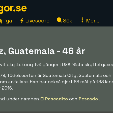
gor.se
j liga
Livescore
Sök
Mer...
z, Guatemala - 46 år
ivit skyttekung två gånger i USA. Sista skytteligase
79, födelseorten är Guatemala City, Guatemala och 
om anfallare. Han har också gjort 68 mål på 133 la
 2016.
 känd under namnen
El Pescadito
och
Pescado
.