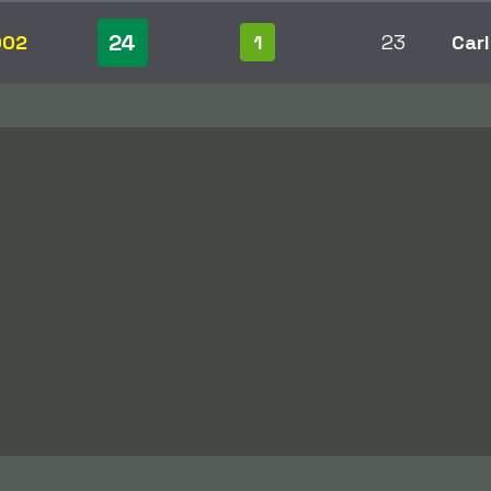
24
002
1
23
Carl