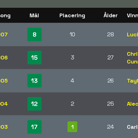
song
Mål
Placering
Ålder
Vin
8
007
10
28
Luci
Chr
15
006
3
27
Cun
13
005
4
26
Tay
12
004
2
25
Ale
17
003
1
24
Carl