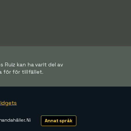
s Ruiz kan ha varit del av
för för tillfället.
idgets
handahåller. Ni
Annat språk