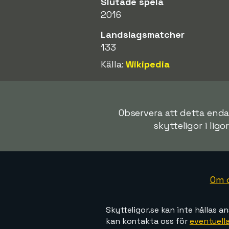
Slutade spela
2016
Landslagsmatcher
133
Källa:
Wikipedia
Observera att detta endas
skytteligor i ligo
Om 
Skytteligor.se kan inte hållas an
kan kontakta oss för
eventuella