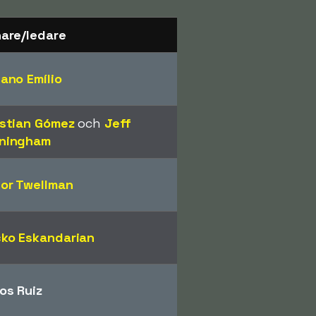
nare/ledare
ano Emílio
istian Gómez
och
Jeff
ningham
lor Twellman
cko Eskandarian
os Ruiz