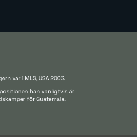
gern var i MLS, USA 2003.
positionen han vanligtvis är
ndskamper för Guatemala.