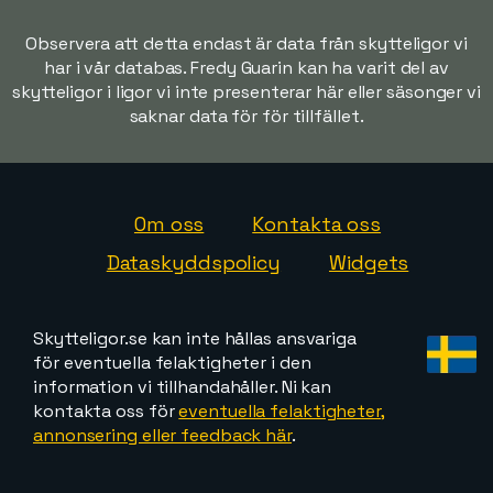
Observera att detta endast är data från skytteligor vi
har i vår databas. Fredy Guarin kan ha varit del av
skytteligor i ligor vi inte presenterar här eller säsonger vi
saknar data för för tillfället.
Om oss
Kontakta oss
Dataskyddspolicy
Widgets
Skytteligor.se kan inte hållas ansvariga
för eventuella felaktigheter i den
information vi tillhandahåller. Ni kan
kontakta oss för
eventuella felaktigheter,
annonsering eller feedback här
.