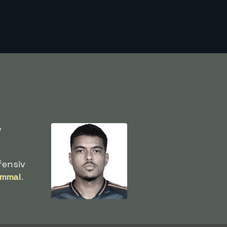
v
fensiv
ammal
.