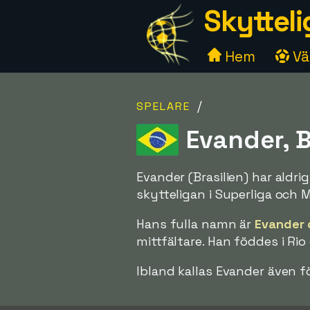
Skytteli
Hem
Väl
/
SPELARE
Evander, B
Evander (Brasilien) har aldr
skytteligan i Superliga och M
Hans fulla namn är
Evander d
mittfältare. Han föddes i Rio 
Ibland kallas Evander även f