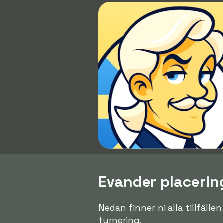
Evander placering
Nedan finner ni alla tillfälle
turnering.