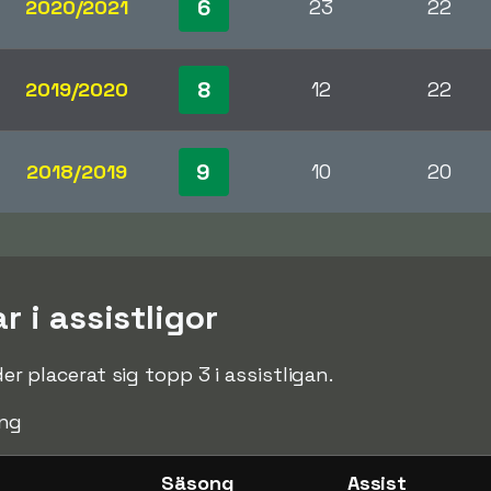
6
2020/2021
23
22
8
2019/2020
12
22
9
2018/2019
10
20
r i assistligor
der placerat sig topp 3 i assistligan.
ng
Säsong
Assist