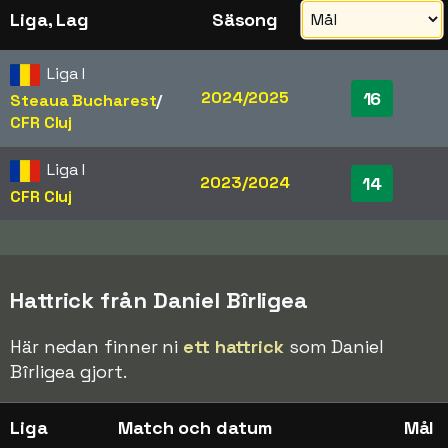
Liga, Lag
Säsong
Liga I
2024/2025
16
Steaua Bucharest
/​
CFR Cluj
Liga I
2023/2024
14
CFR Cluj
Hattrick från Daniel Bîrligea
Här nedan finner ni
ett hattrick
som Daniel
Bîrligea gjort.
Liga
Match och datum
Mål