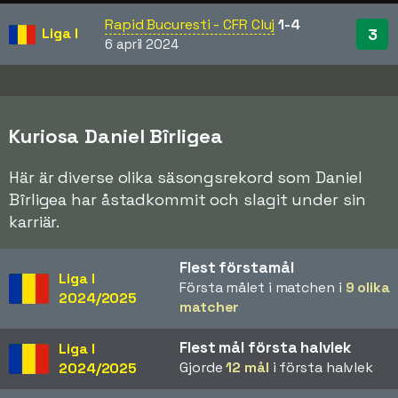
Rapid Bucuresti - CFR Cluj
1-4
Liga I
3
6 april 2024
Kuriosa Daniel Bîrligea
Här är diverse olika säsongsrekord som Daniel
Bîrligea har åstadkommit och slagit under sin
karriär.
Flest förstamål
Liga I
Första målet i matchen i
9 olika
2024/2025
matcher
Flest mål första halvlek
Liga I
Gjorde
12 mål
i första halvlek
2024/2025