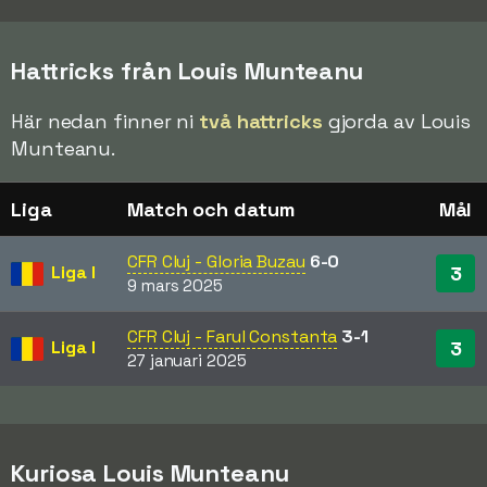
Hattricks från Louis Munteanu
Här nedan finner ni
två hattricks
gjorda av Louis
Munteanu.
Liga
Match och datum
Mål
CFR Cluj - Gloria Buzau
6-0
Liga I
3
9 mars 2025
CFR Cluj - Farul Constanta
3-1
Liga I
3
27 januari 2025
Kuriosa Louis Munteanu