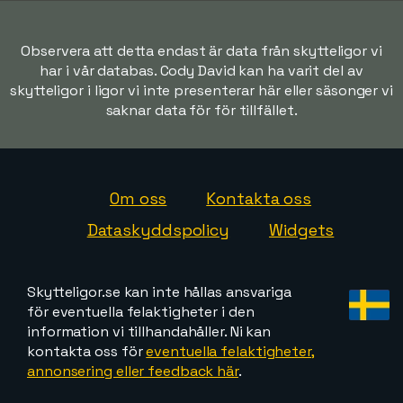
Observera att detta endast är data från skytteligor vi
har i vår databas. Cody David kan ha varit del av
skytteligor i ligor vi inte presenterar här eller säsonger vi
saknar data för för tillfället.
Om oss
Kontakta oss
Dataskyddspolicy
Widgets
Skytteligor.se kan inte hållas ansvariga
för eventuella felaktigheter i den
information vi tillhandahåller. Ni kan
kontakta oss för
eventuella felaktigheter,
annonsering eller feedback här
.