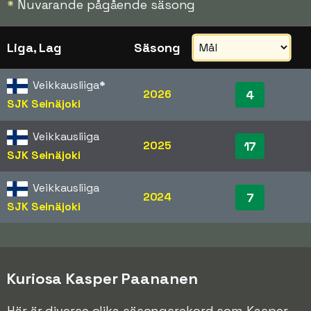
*
Nuvarande pågående säsong
Liga, Lag
Säsong
Veikkausliiga
*
2026
4
SJK Seinäjoki
Veikkausliiga
2025
17
SJK Seinäjoki
Veikkausliiga
2024
7
SJK Seinäjoki
Kuriosa Kasper Paananen
Här är diverse olika säsongsrekord som Kasper