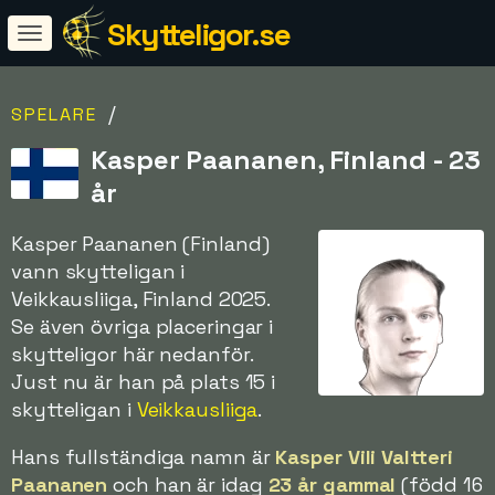
Skytteligor.se
/
SPELARE
Kasper Paananen, Finland - 23
år
Kasper Paananen (Finland)
vann skytteligan i
Veikkausliiga, Finland 2025.
Se även övriga placeringar i
skytteligor här nedanför.
Just nu är han på plats 15 i
skytteligan i
Veikkausliiga
.
Hans fullständiga namn är
Kasper Vili Valtteri
Paananen
och han är idag
23 år gammal
(född 16