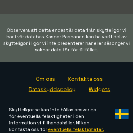
Observera att detta endast är data från skytteligor vi
har i vår databas. Kasper Paananen kan ha varit del av
skytteligor i ligor vi inte presenterar här eller säsonger vi
saknar data för för tillfället.
Om oss
Kontakta oss
Dataskyddspolicy
Widgets
Skytteligor.se kan inte hållas ansvariga
för eventuella felaktigheter i den
information vi tillhandahåller. Ni kan
kontakta oss för
eventuella felaktigheter,