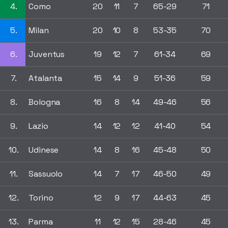
4.
Como
20
11
7
65-29
71
5.
Milan
20
10
8
53-35
70
6.
Juventus
19
12
7
61-34
69
7.
Atalanta
15
14
9
51-36
59
8.
Bologna
16
8
14
49-46
56
9.
Lazio
14
12
12
41-40
54
10.
Udinese
14
8
16
45-48
50
11.
Sassuolo
14
7
17
46-50
49
12.
Torino
12
9
17
44-63
45
13.
Parma
11
12
15
28-46
45