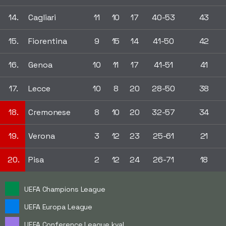
14.
Cagliari
11
10
17
40-53
43
15.
Fiorentina
9
15
14
41-50
42
16.
Genoa
10
11
17
41-51
41
17.
Lecce
10
8
20
28-50
38
18.
Cremonese
8
10
20
32-57
34
19.
Verona
3
12
23
25-61
21
20.
Pisa
2
12
24
26-71
18
UEFA Champions League
UEFA Europa League
UEFA Conference League kval