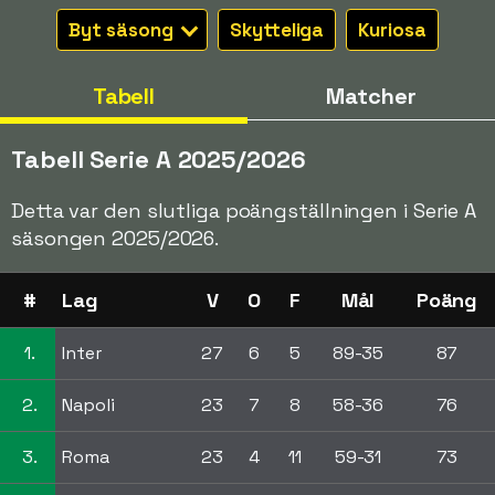
Byt säsong
Skytteliga
Kuriosa
Tabell
Matcher
Tabell Serie A 2025/2026
Detta var den slutliga poängställningen i Serie A
säsongen 2025/2026.
#
Lag
V
O
F
Mål
Poäng
1.
Inter
27
6
5
89-35
87
2.
Napoli
23
7
8
58-36
76
3.
Roma
23
4
11
59-31
73