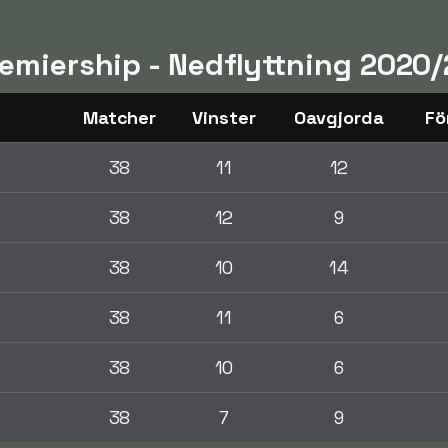
remiership - Nedflyttning 2020
Matcher
Vinster
Oavgjorda
Fö
38
11
12
38
12
9
38
10
14
38
11
6
38
10
6
l
38
7
9