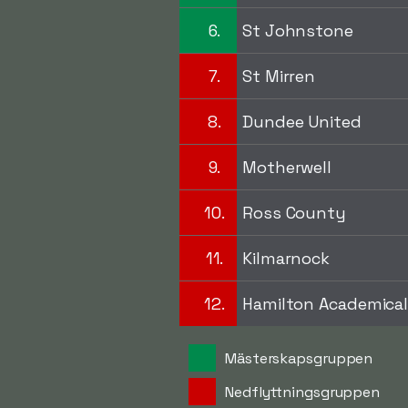
6.
St Johnstone
7.
St Mirren
8.
Dundee United
9.
Motherwell
10.
Ross County
11.
Kilmarnock
12.
Hamilton Academica
Mästerskapsgruppen
Nedflyttningsgruppen