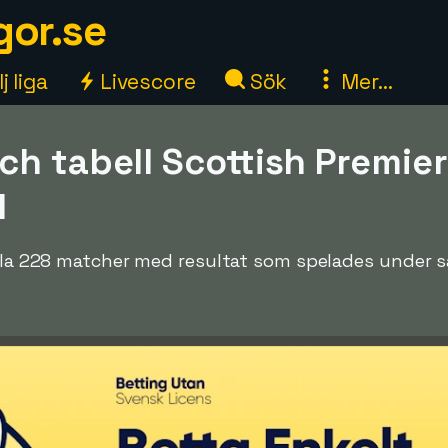
gor.se
j liga
Livescore
Sök
Mer...
ch tabell Scottish Premie
1
 alla 228 matcher med resultat som spelades under 