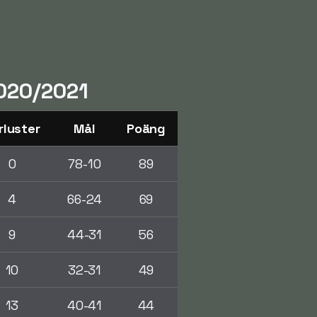
2020/2021
rluster
Mål
Poäng
0
78-10
89
4
66-24
69
9
44-31
56
10
32-31
49
13
40-41
44