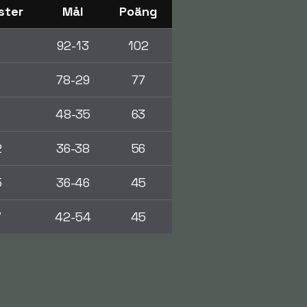
ster
Mål
Poäng
92-13
102
78-29
77
1
48-35
63
2
36-38
56
5
36-46
45
7
42-54
45