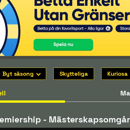
Byt säsong
Skytteliga
Kuriosa
ll
Ma
Premiership - Mästerskapsomgå