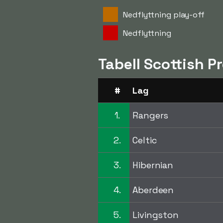
Nedflyttning play-off
Nedflyttning
Tabell Scottish P
#
Lag
1.
Rangers
2.
Celtic
3.
Hibernian
4.
Aberdeen
5.
Livingston