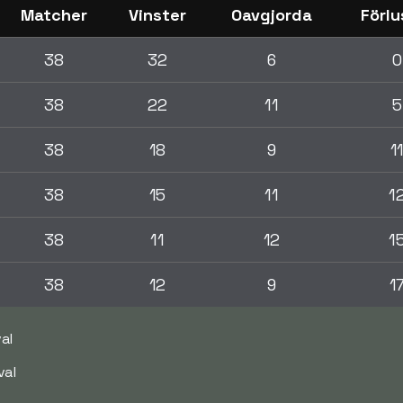
Matcher
Vinster
Oavgjorda
Förlu
38
32
6
0
38
22
11
5
38
18
9
1
38
15
11
1
38
11
12
1
38
12
9
1
al
val