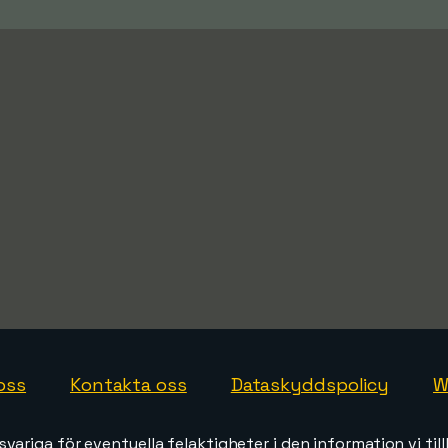
oss
Kontakta oss
Dataskyddspolicy
W
svariga för eventuella felaktigheter i den information vi till