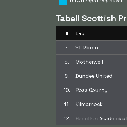
UEFA Europa League kval
Tabell Scottish P
#
Lag
7.
St Mirren
8.
Motherwell
9.
Dundee United
10.
Ross County
11.
Kilmarnock
12.
Hamilton Academica