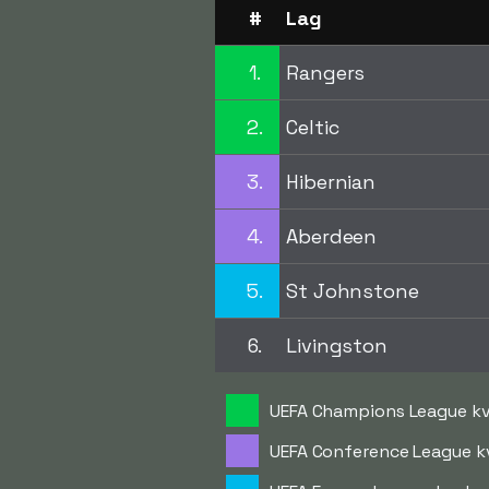
#
Lag
1.
Rangers
2.
Celtic
3.
Hibernian
4.
Aberdeen
5.
St Johnstone
6.
Livingston
UEFA Champions League kv
UEFA Conference League k