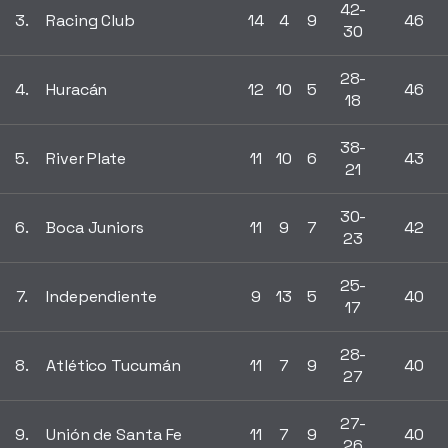
42-
3.
Racing Club
14
4
9
46
30
28-
4.
Huracán
12
10
5
46
18
38-
5.
River Plate
11
10
6
43
21
30-
6.
Boca Juniors
11
9
7
42
23
25-
7.
Independiente
9
13
5
40
17
28-
8.
Atlético Tucumán
11
7
9
40
27
27-
9.
Unión de Santa Fe
11
7
9
40
26