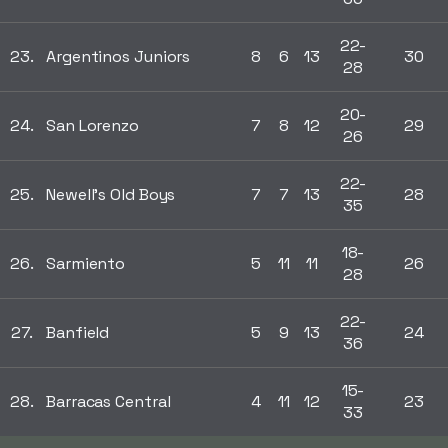
22-
23.
Argentinos Juniors
8
6
13
30
28
20-
24.
San Lorenzo
7
8
12
29
26
22-
25.
Newell's Old Boys
7
7
13
28
35
18-
26.
Sarmiento
5
11
11
26
28
22-
27.
Banfield
5
9
13
24
36
15-
28.
Barracas Central
4
11
12
23
33