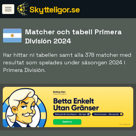
Skytteligor.se
Matcher och tabell Primera
División 2024
Har hittar ni tabellen samt alla 378 matcher med
resultat som spelades under säsongen 2024 i
Primera División.