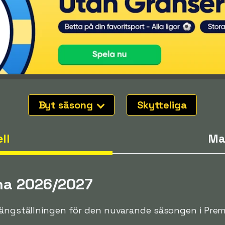
Byt säsong
Skytteliga
ll
Ma
iha 2026/2027
oängställningen för den nuvarande säsongen i Premj