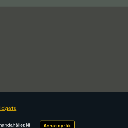
idgets
handahåller. Ni
Annat språk