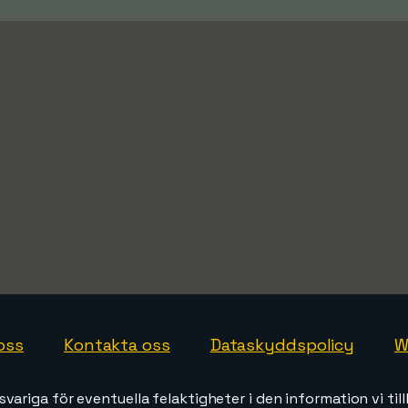
oss
Kontakta oss
Dataskyddspolicy
W
svariga för eventuella felaktigheter i den information vi till