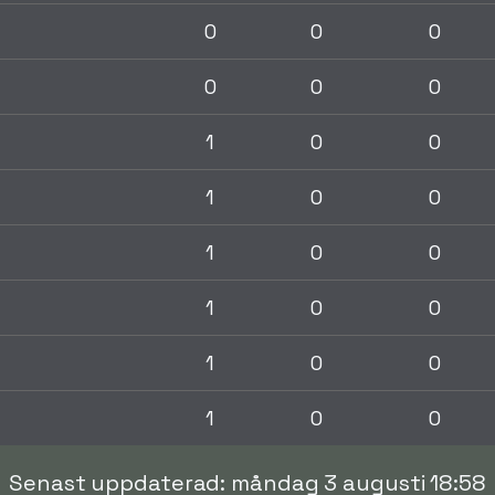
0
0
0
0
0
0
1
0
0
1
0
0
1
0
0
1
0
0
1
0
0
1
0
0
Senast uppdaterad: måndag 3 augusti 18:58