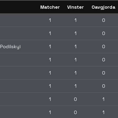
Matcher
Vinster
Oavgjorda
1
1
0
1
1
0
Podilskyi
1
1
0
1
1
0
1
1
0
1
1
0
1
0
1
1
0
1