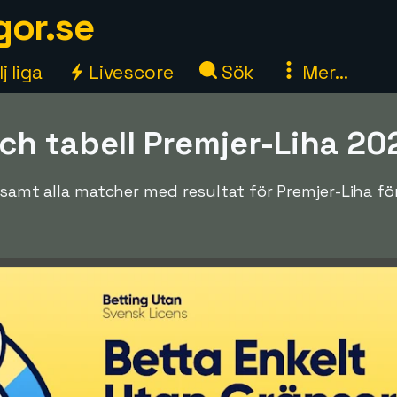
gor.se
j liga
Livescore
Sök
Mer...
ch tabell Premjer-Liha 2
en samt alla matcher med resultat för Premjer-Liha