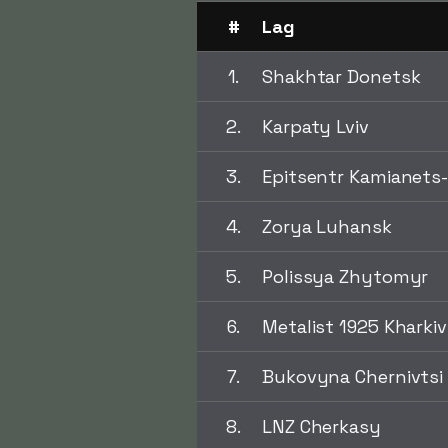
#
Lag
1.
Shakhtar Donetsk
2.
Karpaty Lviv
3.
Epitsentr Kamianets-
4.
Zorya Luhansk
5.
Polissya Zhytomyr
6.
Metalist 1925 Kharkiv
7.
Bukovyna Chernivtsi
8.
LNZ Cherkasy