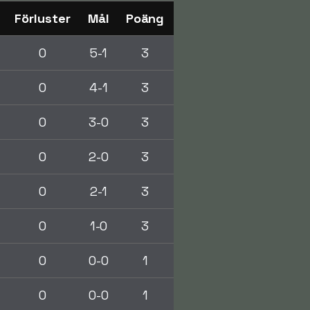
Förluster
Mål
Poäng
0
5-1
3
0
4-1
3
0
3-0
3
0
2-0
3
0
2-1
3
0
1-0
3
0
0-0
1
0
0-0
1