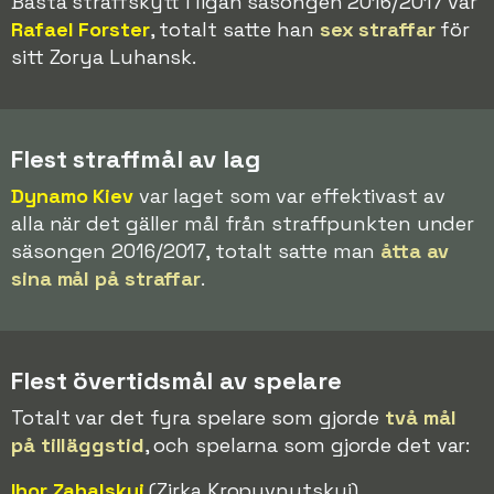
Bästa straffskytt i ligan säsongen 2016/2017 var
Rafael Forster
, totalt satte han
sex straffar
för
sitt Zorya Luhansk.
Flest straffmål av lag
Dynamo Kiev
var laget som var effektivast av
alla när det gäller mål från straffpunkten under
säsongen 2016/2017, totalt satte man
åtta av
sina mål på straffar
.
Flest övertidsmål av spelare
Totalt var det fyra spelare som gjorde
två mål
på tilläggstid
, och spelarna som gjorde det var:
Ihor Zahalskyi
(Zirka Kropyvnytskyi)