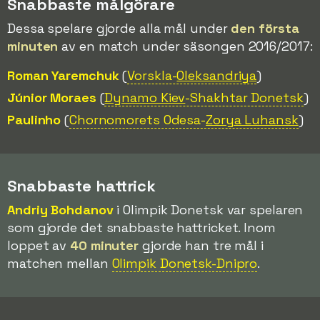
Snabbaste målgörare
Dessa spelare gjorde alla mål under
den första
minuten
av en match under säsongen 2016/2017:
Roman Yaremchuk
(
Vorskla-
Oleksandriya
)
Júnior Moraes
(
Dynamo Kiev
-Shakhtar Donetsk
)
Paulinho
(
Chornomorets Odesa-
Zorya Luhansk
)
Snabbaste hattrick
Andriy Bohdanov
i Olimpik Donetsk var spelaren
som gjorde det snabbaste hattricket. Inom
loppet av
40 minuter
gjorde han tre mål i
matchen mellan
Olimpik Donetsk-Dnipro
.