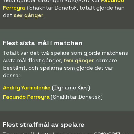
flest gånger säsongen 2016/2017 var
Facundo
Ferreyra
i Shakhtar Donetsk, totalt gjorde han
det
sex gånger
.
Flest sista mål i matchen
Totalt var det två spelare som gjorde matchens
sista mål flest gånger,
fem gånger
närmare
bestämt, och spelarna som gjorde det var
dessa:
Andriy Yarmolenko
(Dynamo Kiev)
Facundo Ferreyra
(Shakhtar Donetsk)
Flest straffmål av spelare