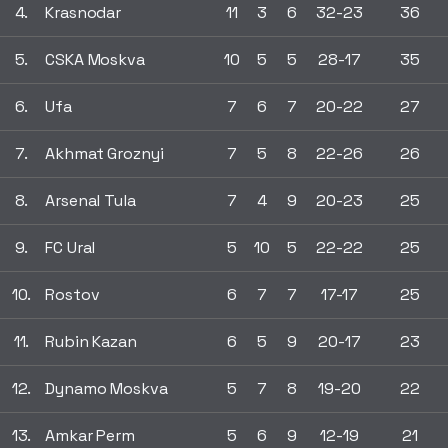
4.
Krasnodar
11
3
6
32-23
36
5.
CSKA Moskva
10
5
5
28-17
35
6.
Ufa
7
6
7
20-22
27
7.
Akhmat Groznyi
7
5
8
22-26
26
8.
Arsenal Tula
7
4
9
20-23
25
9.
FC Ural
5
10
5
22-22
25
10.
Rostov
6
7
7
17-17
25
11.
Rubin Kazan
6
5
9
20-17
23
12.
Dynamo Moskva
5
7
8
19-20
22
13.
Amkar Perm
5
6
9
12-19
21