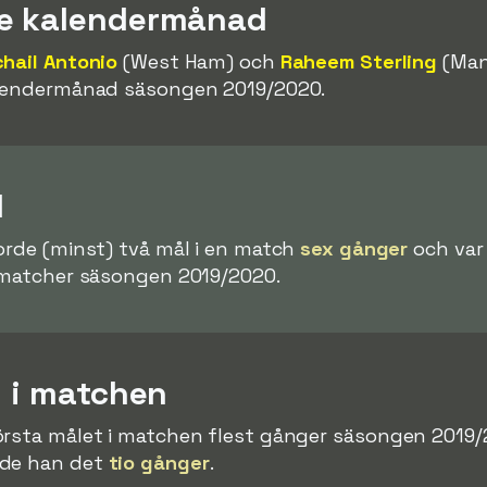
re kalendermånad
hail Antonio
(West Ham) och
Raheem Sterling
(Man
alendermånad säsongen 2019/2020.
l
jorde (minst) två mål i en match
sex gånger
och var
i matcher säsongen 2019/2020.
l i matchen
örsta målet i matchen flest gånger säsongen 2019
rde han det
tio gånger
.