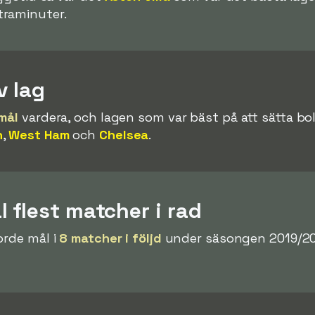
traminuter.
v lag
vmål
vardera, och lagen som var bäst på att sätta bol
n
,
West Ham
och
Chelsea
.
 flest matcher i rad
orde mål i
8 matcher i följd
under säsongen 2019/2020