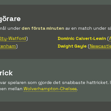
görare
 mål under
den första minuten
av en match under s
ity
-Watford
)
Dominic Calvert-Lewin
(
tenham
)
Dwight Gayle
(
Newcastl
rick
 var spelaren som gjorde det snabbaste hattricket.
chen mellan
Wolverhampton-Chelsea
.