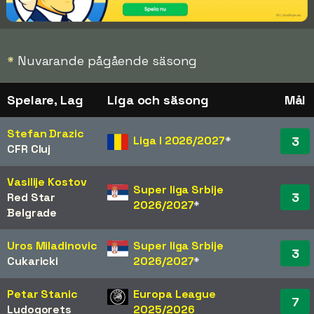
*
Nuvarande pågående säsong
Spelare, Lag
Liga och säsong
Mål
Stefan Drazic
Liga I 2026/2027
*
3
CFR Cluj
Vasilije Kostov
Super liga Srbije
3
Red Star
2026/2027
*
Belgrade
Uros Miladinovic
Super liga Srbije
3
Cukaricki
2026/2027
*
Petar Stanic
Europa League
7
Ludogorets
2025/2026