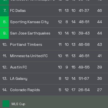
7.
FC Dallas
11
13
10
41-37
46
8.
Sporting Kansas City
12
8
14
48-51
44
9.
San Jose Earthquakes
10
14
10
39-43
44
10.
Portland Timbers
11
10
13
46-58
43
11.
Minnesota United FC
10
11
13
46-51
41
12.
Austin FC
10
9
15
49-55
39
13.
LA Galaxy
8
12
14
51-67
36
14.
Colorado Rapids
5
12
17
26-54
27
MLS Cup