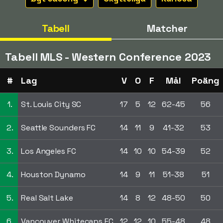
Tabell
Matcher
Tabell MLS - Western Conference 2023
#
Lag
V
O
F
Mål
Poäng
1.
St. Louis City SC
17
5
12
62-45
56
2.
Seattle Sounders FC
14
11
9
41-32
53
3.
Los Angeles FC
14
10
10
54-39
52
4.
Houston Dynamo
14
9
11
51-38
51
5.
Real Salt Lake
14
8
12
48-50
50
6.
Vancouver Whitecaps FC
12
12
10
55-48
48