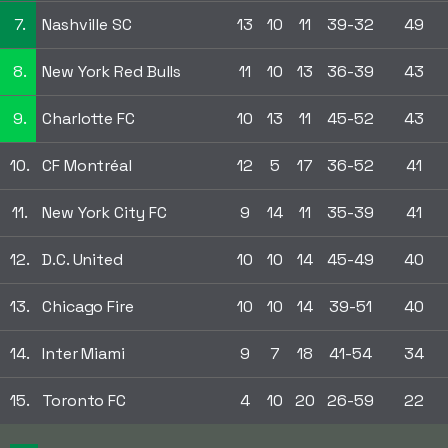
7.
Nashville SC
13
10
11
39-32
49
8.
New York Red Bulls
11
10
13
36-39
43
9.
Charlotte FC
10
13
11
45-52
43
10.
CF Montréal
12
5
17
36-52
41
11.
New York City FC
9
14
11
35-39
41
12.
D.C. United
10
10
14
45-49
40
13.
Chicago Fire
10
10
14
39-51
40
14.
Inter Miami
9
7
18
41-54
34
15.
Toronto FC
4
10
20
26-59
22