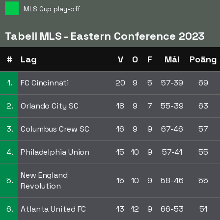
MLS Cup play-off
Tabell MLS - Eastern Conference 2023
#
Lag
V
O
F
Mål
Poäng
1.
FC Cincinnati
20
9
5
57-39
69
2.
Orlando City SC
18
9
7
55-39
63
3.
Columbus Crew SC
16
9
9
67-46
57
4.
Philadelphia Union
15
10
9
57-41
55
New England
5.
15
10
9
58-46
55
Revolution
6.
Atlanta United FC
13
12
9
66-53
51