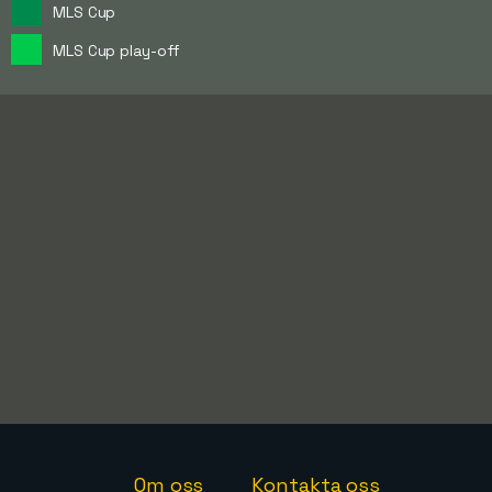
MLS Cup
MLS Cup play-off
Om oss
Kontakta oss