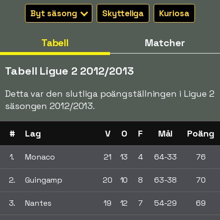
Byt säsong
Skytteliga
Kuriosa
Tabell
Matcher
Tabell Ligue 2 2012/2013
Detta var den slutliga poängställningen i Ligue 2
säsongen 2012/2013.
#
Lag
V
O
F
Mål
Poäng
1.
Monaco
21
13
4
64-33
76
2.
Guingamp
20
10
8
63-38
70
3.
Nantes
19
12
7
54-29
69