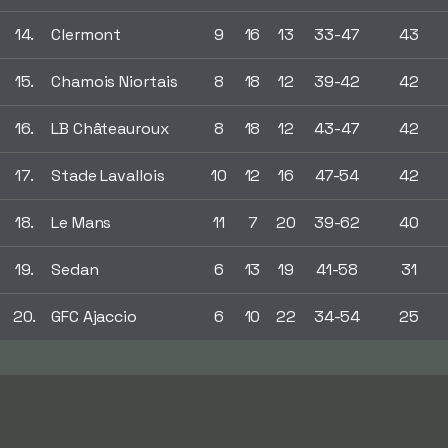
14.
Clermont
9
16
13
33-47
43
15.
Chamois Niortais
8
18
12
39-42
42
16.
LB Châteauroux
8
18
12
43-47
42
17.
Stade Lavallois
10
12
16
47-54
42
18.
Le Mans
11
7
20
39-62
40
19.
Sedan
6
13
19
41-58
31
20.
GFC Ajaccio
6
10
22
34-54
25