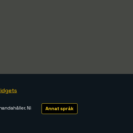
idgets
handahåller. Ni
Annat språk