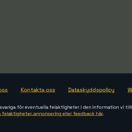
oss
Kontakta oss
Dataskyddspolicy
W
svariga för eventuella felaktigheter i den information vi till
 felaktigheter, annonsering eller feedback här
.