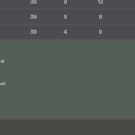
38
9
13
38
9
8
38
4
9
al
val