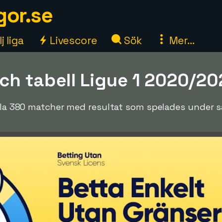
gor.se
j liga
Livescore
Sök
Mer...
ch tabell Ligue 1 2020/20
alla 380 matcher med resultat som spelades under s