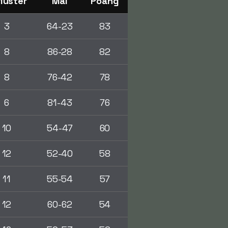
luster
Mål
Poäng
3
64-23
83
8
86-28
82
8
76-42
78
6
81-43
76
10
54-47
60
12
52-40
58
11
55-54
57
12
60-62
54