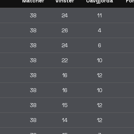
Matcher
Vinster
Oavgjorda
För
38
24
11
38
26
4
38
24
6
38
22
10
38
16
12
38
16
10
38
15
12
38
14
12