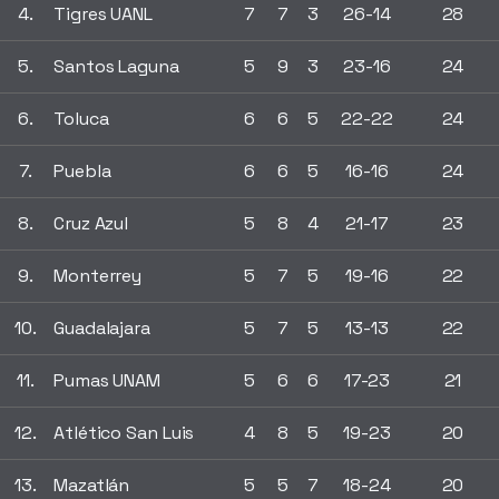
4.
Tigres UANL
7
7
3
26-14
28
5.
Santos Laguna
5
9
3
23-16
24
6.
Toluca
6
6
5
22-22
24
7.
Puebla
6
6
5
16-16
24
8.
Cruz Azul
5
8
4
21-17
23
9.
Monterrey
5
7
5
19-16
22
10.
Guadalajara
5
7
5
13-13
22
11.
Pumas UNAM
5
6
6
17-23
21
12.
Atlético San Luis
4
8
5
19-23
20
13.
Mazatlán
5
5
7
18-24
20