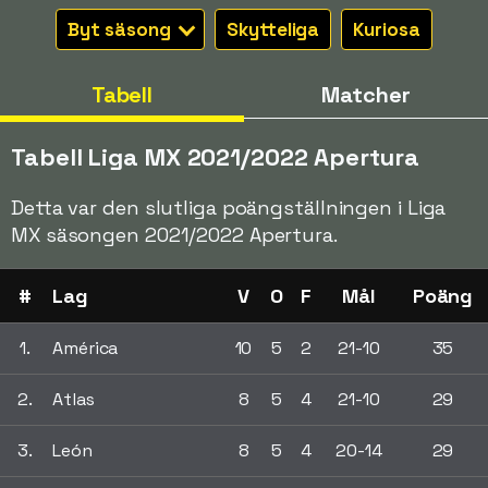
Byt säsong
Skytteliga
Kuriosa
Tabell
Matcher
Tabell Liga MX 2021/2022 Apertura
Detta var den slutliga poängställningen i Liga
MX säsongen 2021/2022 Apertura.
#
Lag
V
O
F
Mål
Poäng
1.
América
10
5
2
21-10
35
2.
Atlas
8
5
4
21-10
29
3.
León
8
5
4
20-14
29