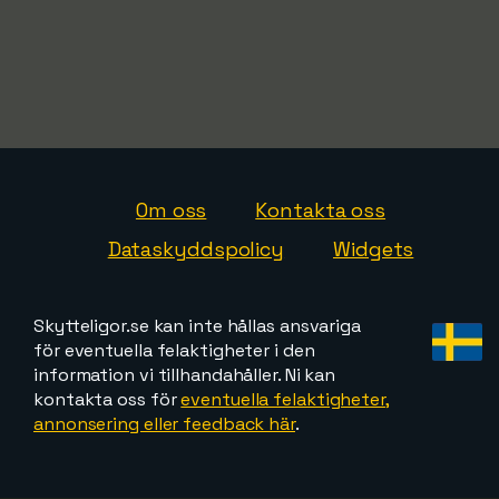
Om oss
Kontakta oss
Dataskyddspolicy
Widgets
Skytteligor.se kan inte hållas ansvariga
för eventuella felaktigheter i den
information vi tillhandahåller. Ni kan
kontakta oss för
eventuella felaktigheter,
annonsering eller feedback här
.