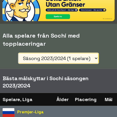
Alla spelare från Sochi med
topplaceringar
Bästa målskyttar i Sochi säsongen
2023/2024
Spelare, Liga
Ålder
Placering
Mål
Premjer-Liga