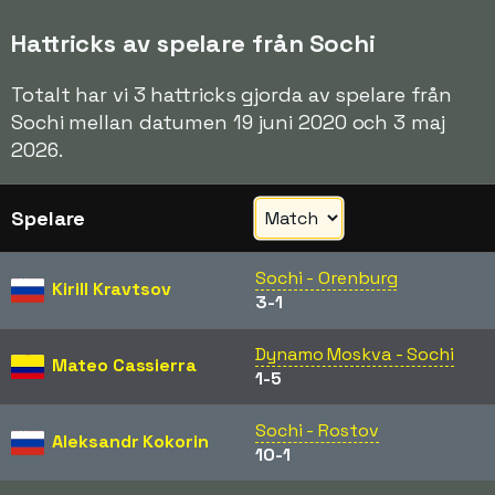
Hattricks av spelare från Sochi
Totalt har vi 3 hattricks gjorda av spelare från
Sochi mellan datumen 19 juni 2020 och 3 maj
2026.
Spelare
Sochi - Orenburg
Kirill Kravtsov
3-1
Dynamo Moskva - Sochi
Mateo Cassierra
1-5
Sochi - Rostov
Aleksandr Kokorin
10-1