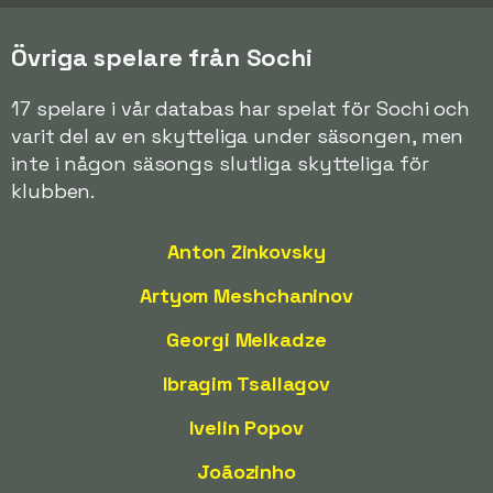
Övriga spelare från Sochi
17 spelare i vår databas har spelat för Sochi och
varit del av en skytteliga under säsongen, men
inte i någon säsongs slutliga skytteliga för
klubben.
Anton Zinkovsky
Artyom Meshchaninov
Georgi Melkadze
Ibragim Tsallagov
Ivelin Popov
Joãozinho