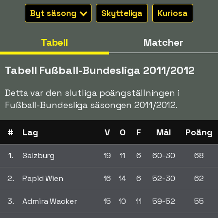
Byt säsong
Skytteliga
Kuriosa
Tabell
Matcher
Tabell Fußball-Bundesliga 2011/2012
Detta var den slutliga poängställningen i
Fußball-Bundesliga säsongen 2011/2012.
#
Lag
V
O
F
Mål
Poäng
1.
Salzburg
19
11
6
60-30
68
2.
Rapid Wien
16
14
6
52-30
62
3.
Admira Wacker
15
10
11
59-52
55