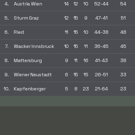
4.
Austria Wien
14
12
10
52-44
54
5.
Sturm Graz
12
15
9
47-41
51
6.
Ried
11
15
10
44-38
48
7.
Wacker Innsbruck
10
15
11
36-45
45
8.
Mattersburg
9
11
16
41-43
38
9.
Wiener Neustadt
6
15
15
26-51
33
10.
Kapfenberger
5
8
23
21-64
23