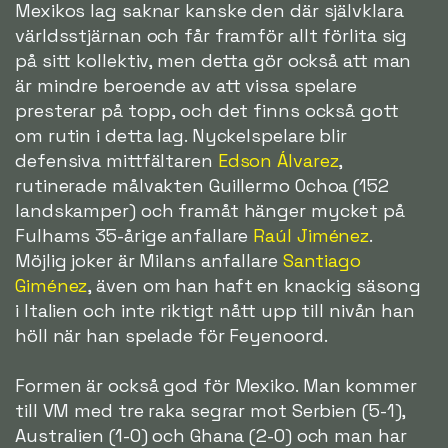
Mexikos lag saknar kanske den där självklara
världsstjärnan och får framför allt förlita sig
på sitt kollektiv, men detta gör också att man
är mindre beroende av att vissa spelare
presterar på topp, och det finns också gott
om rutin i detta lag. Nyckelspelare blir
defensiva mittfältaren
Edson Álvarez
,
rutinerade målvakten Guillermo Ochoa (152
landskamper) och framåt hänger mycket på
Fulhams 35-årige anfallare
Raúl Jiménez
.
Möjlig joker är Milans anfallare
Santiago
Giménez
, även om han haft en knackig säsong
i Italien och inte riktigt nått upp till nivån han
höll när han spelade för Feyenoord.
Formen är också god för Mexiko. Man kommer
till VM med tre raka segrar mot Serbien (5-1),
Australien (1-0) och Ghana (2-0) och man har