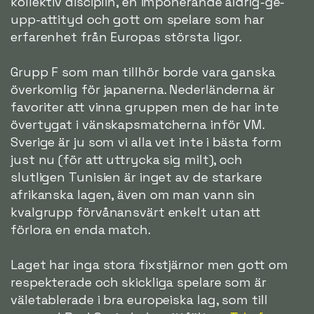
kollektiv disciplin, en imponerande aldrig-ge-
upp-attityd och gott om spelare som har
erfarenhet från Europas största ligor.
Grupp F som man tillhör borde vara ganska
överkomlig för japanerna. Nederländerna är
favoriter att vinna gruppen men de har inte
övertygat i vänskapsmatcherna inför VM.
Sverige är ju som vi alla vet inte i bästa form
just nu (för att uttrycka sig milt), och
slutligen Tunisien är inget av de starkare
afrikanska lagen, även om man vann sin
kvalgrupp förvånansvärt enkelt utan att
förlora en enda match.
Laget har inga stora fixstjärnor men gott om
respekterade och skickliga spelare som är
väletablerade i bra europeiska lag, som till