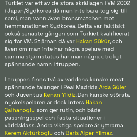
Turkiet var ett av de stora skrällagen i VM 2002
i Japan/Sydkorea då man inte bara tog sig till
semi, man vann även bronsmatchen mot
hemmanationen Sydkorea. Detta var faktiskt
också senaste gången som Turkiet kvalificerat
sig för VM. Stjärnan då var
Hakan Sükür
, och
även om man inte har några spelare med
samma stjärnstatus har man några otroligt
spännande namn i truppen.
I truppen finns två av världens kanske mest
spännande talanger i Real Madrids
Arda Güler
och Juventus
Kenan Yildiz
. Den kanske största
nyckelspelaren är dock Inters
Hakan
Çalhanoglu
som ger rutin, och både
passningsspel och fasta situationer i
världsklass. Andra viktiga spelare är yttrarna
Kerem Aktürkoglu
och
Baris Alper Yilmaz
.