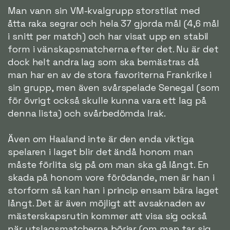
Man vann sin VM-kvalgrupp storstilat med
åtta raka segrar och hela 37 gjorda mål (4,6 mål
i snitt per match) och har visat upp en stabil
form i vänskapsmatcherna efter det. Nu är det
dock helt andra lag som ska bemästras då
man har en av de stora favoriterna Frankrike i
sin grupp, men även svårspelade Senegal (som
för övrigt också skulle kunna vara ett lag på
denna lista) och svårbedömda Irak.
Även om Haaland inte är den enda viktiga
spelaren i laget blir det ändå honom man
måste förlita sig på om man ska gå långt. En
skada på honom vore förödande, men är han i
storform så kan han i princip ensam bära laget
långt. Det är även möjligt att avsaknaden av
mästerskapsrutin kommer att visa sig också
när utslagsmatcherna börjar (om man tar sig