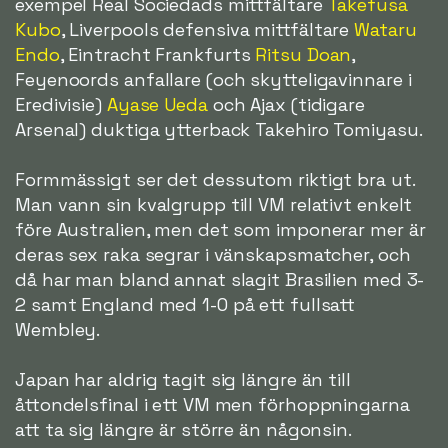
exempel Real Sociedads mittfältare
Takefusa
Kubo
, Liverpools defensiva mittfältare
Wataru
Endo
, Eintracht Frankfurts
Ritsu Doan
,
Feyenoords anfallare (och skytteligavinnare i
Eredivisie)
Ayase Ueda
och Ajax (tidigare
Arsenal) duktiga ytterback Takehiro Tomiyasu.
Formmässigt ser det dessutom riktigt bra ut.
Man vann sin kvalgrupp till VM relativt enkelt
före Australien, men det som imponerar mer är
deras sex raka segrar i vänskapsmatcher, och
då har man bland annat slagit Brasilien med 3-
2 samt England med 1-0 på ett fullsatt
Wembley.
Japan har aldrig tagit sig längre än till
åttondelsfinal i ett VM men förhoppningarna
att ta sig längre är större än någonsin.