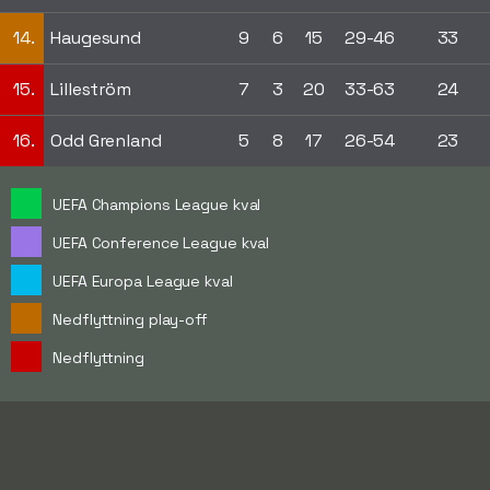
14.
Haugesund
9
6
15
29-46
33
15.
Lilleström
7
3
20
33-63
24
16.
Odd Grenland
5
8
17
26-54
23
UEFA Champions League kval
UEFA Conference League kval
UEFA Europa League kval
Nedflyttning play-off
Nedflyttning