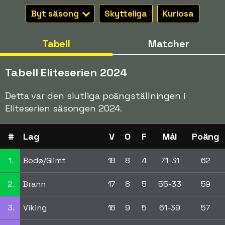
Byt säsong
Skytteliga
Kuriosa
Tabell
Matcher
Tabell Eliteserien 2024
Detta var den slutliga poängställningen i
Eliteserien säsongen 2024.
#
Lag
V
O
F
Mål
Poäng
1.
Bodø/Glimt
18
8
4
71-31
62
2.
Brann
17
8
5
55-33
59
3.
Viking
16
9
5
61-39
57