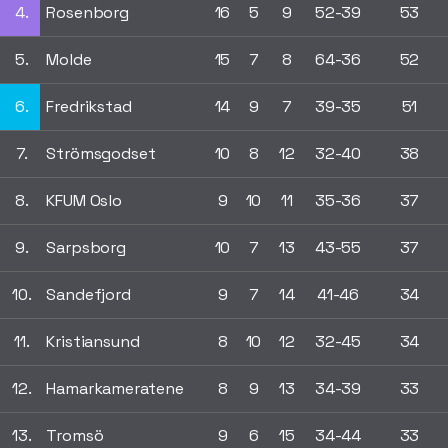
4.
Rosenborg
16
5
9
52-39
53
5.
Molde
15
7
8
64-36
52
6.
Fredrikstad
14
9
7
39-35
51
7.
Strömsgodset
10
8
12
32-40
38
8.
KFUM Oslo
9
10
11
35-36
37
9.
Sarpsborg
10
7
13
43-55
37
10.
Sandefjord
9
7
14
41-46
34
11.
Kristiansund
8
10
12
32-45
34
12.
Hamarkameratene
8
9
13
34-39
33
13.
Tromsö
9
6
15
34-44
33