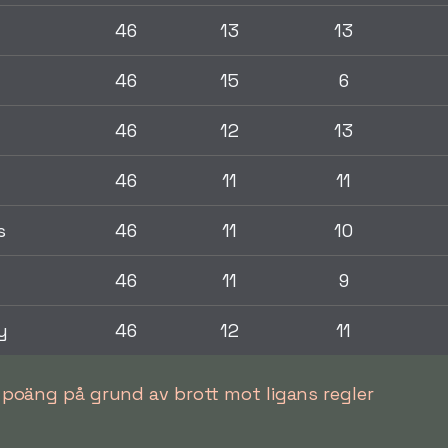
46
13
13
46
15
6
46
12
13
46
11
11
s
46
11
10
46
11
9
y
46
12
11
poäng på grund av brott mot ligans regler