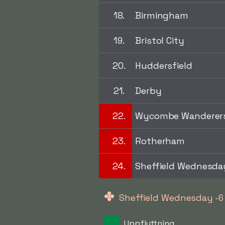
18.
Birmingham
19.
Bristol City
20.
Huddersfield
21.
Derby
22.
Wycombe Wanderer
23.
Rotherham
24.
Sheffield Wednesda
✤
Sheffield Wednesday -6 
Uppflyttning