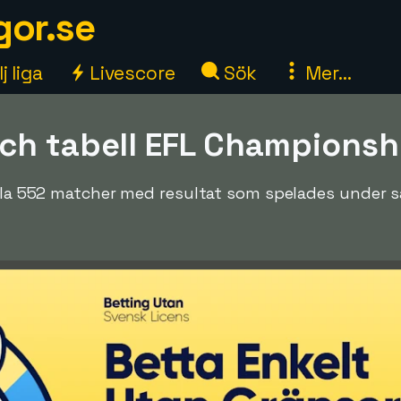
gor.se
j liga
Livescore
Sök
Mer...
ch tabell EFL Championsh
 alla 552 matcher med resultat som spelades under 