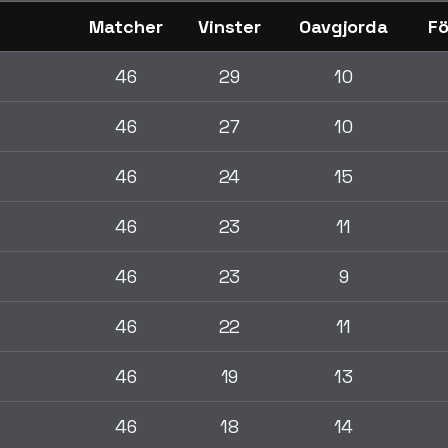
Matcher
Vinster
Oavgjorda
Fö
46
29
10
46
27
10
46
24
15
46
23
11
46
23
9
46
22
11
46
19
13
46
18
14