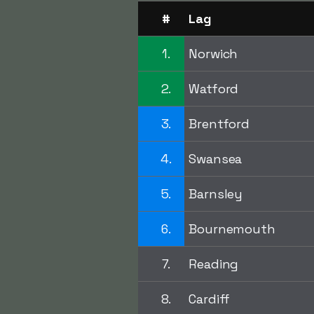
#
Lag
1.
Norwich
2.
Watford
3.
Brentford
4.
Swansea
5.
Barnsley
6.
Bournemouth
7.
Reading
8.
Cardiff