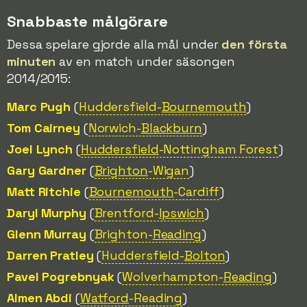
Snabbaste målgörare
Dessa spelare gjorde alla mål under
den första
minuten
av en match under säsongen
2014/2015:
Marc Pugh
(
Huddersfield-
Bournemouth
)
Tom Cairney
(
Norwich-
Blackburn
)
Joel Lynch
(
Huddersfield
-Nottingham Forest
)
Gary Gardner
(
Brighton
-Wigan
)
Matt Ritchie
(
Bournemouth
-Cardiff
)
Daryl Murphy
(
Brentford-
Ipswich
)
Glenn Murray
(
Brighton-
Reading
)
Darren Pratley
(
Huddersfield-
Bolton
)
Pavel Pogrebnyak
(
Wolverhampton-
Reading
)
Almen Abdi
(
Watford
-Reading
)