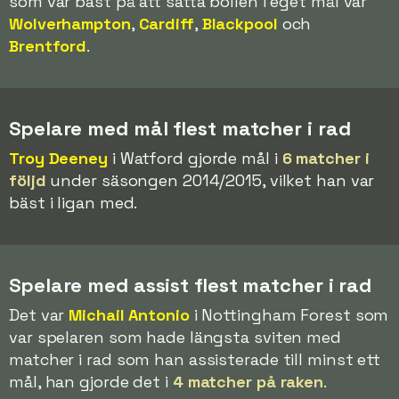
som var bäst på att sätta bollen i eget mål var
Wolverhampton
,
Cardiff
,
Blackpool
och
Brentford
.
Spelare med mål flest matcher i rad
Troy Deeney
i Watford gjorde mål i
6 matcher i
följd
under säsongen 2014/2015, vilket han var
bäst i ligan med.
Spelare med assist flest matcher i rad
Det var
Michail Antonio
i Nottingham Forest som
var spelaren som hade längsta sviten med
matcher i rad som han assisterade till minst ett
mål, han gjorde det i
4 matcher på raken
.