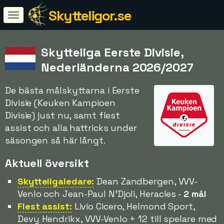
Skytteligor.se
Skytteliga Eerste Divisie,
Nederländerna 2026/2027
De bästa målskyttarna i Eerste
Divisie (Keuken Kampioen
Divisie) just nu, samt flest
assist och alla hattricks under
säsongen så här långt.
Aktuell översikt
Skytteligaledare:
Dean Zandbergen, VVV-
Venlo och Jean-Paul N'Djoli, Heracles -
2 mål
Flest assist:
Livio Cicero, Helmond Sport,
Devy Hendrikx, VVV-Venlo + 12 till spelare med