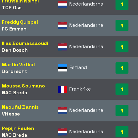
Franslyn Nsingi
Nederländerna
1
TOP Oss
Freddy Quispel
Nederländerna
1
FC Emmen
Ilias Boumassaoudi
Nederländerna
1
Den Bosch
Martin Vetkal
Estland
1
Dordrecht
Moussa Soumano
Frankrike
1
NAC Breda
Naoufal Bannis
Nederländerna
1
Vitesse
Pepijn Reulen
Nederländerna
1
NAC Breda