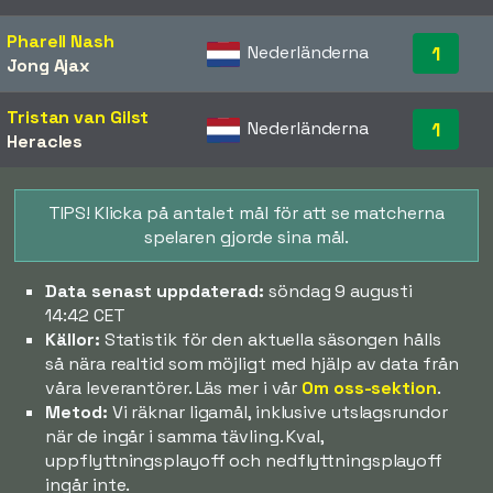
Pharell Nash
Nederländerna
1
Jong Ajax
Tristan van Gilst
Nederländerna
1
Heracles
TIPS! Klicka på antalet mål för att se matcherna
spelaren gjorde sina mål.
Data senast uppdaterad:
söndag 9 augusti
14:42 CET
Källor:
Statistik för den aktuella säsongen hålls
så nära realtid som möjligt med hjälp av data från
våra leverantörer. Läs mer i vår
Om oss-sektion
.
Metod:
Vi räknar ligamål, inklusive utslagsrundor
när de ingår i samma tävling. Kval,
uppflyttningsplayoff och nedflyttningsplayoff
ingår inte.