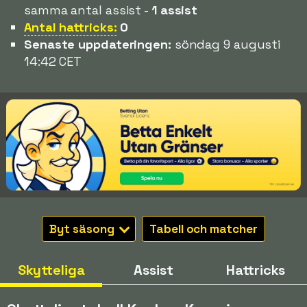
samma antal assist -
1 assist
Antal hattricks:
0
Senaste uppdateringen:
söndag 9 augusti
14:42 CET
Byt säsong
Tabell och matcher
Skytteliga
Assist
Hattricks