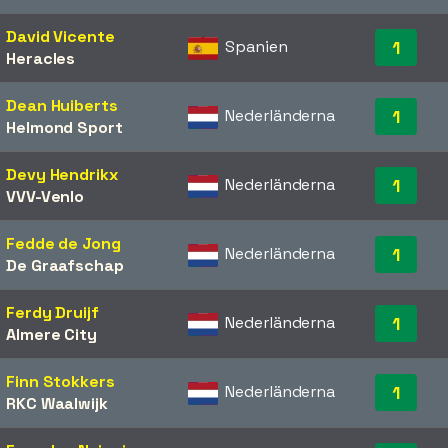
David Vicente
Spanien
1
Heracles
Dean Huiberts
Nederländerna
1
Helmond Sport
Devy Hendrikx
Nederländerna
1
VVV-Venlo
Fedde de Jong
Nederländerna
1
De Graafschap
Ferdy Druijf
Nederländerna
1
Almere City
Finn Stokkers
Nederländerna
1
RKC Waalwijk