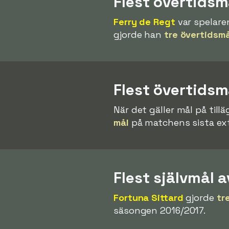
Flest övertidsm
Ferry de Regt
var spelare
gjorde han
tre övertidsmå
Flest övertidsm
När det gäller mål på till
mål
på matchens sista ex
Flest självmål a
Fortuna Sittard
gjorde
tr
säsongen 2016/2017.