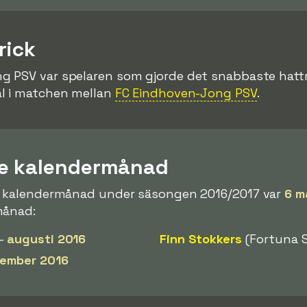
rick
ng PSV var spelaren som gjorde det snabbaste hattr
l i matchen mellan
FC Eindhoven-Jong PSV
.
re kalendermånad
en kalendermånad under säsongen 2016/2017 var
6 m
månad:
 -
augusti 2016
Finn Stokkers
(Fortuna S
ember 2016