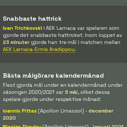
Snabbaste hattrick
Ivan Trichkovski
i AEK Larnaca var spelaren som
gjorde det snabbaste hattricket. Inom loppet av
23 minuter
gjorde han tre mål i matchen mellan
AEK Larnaca-Ermis Aradippou
.
Bästa målgörare kalendermånad
Flest gjorda mål under en kalendermånad under
säsongen 2020/2021 var
5 mål
, vilket dessa
spelare gjorde under respektive månad:
Ioannis Pittas
(Apollon Limassol) -
december
2020
Nicolas Diguiny
(Apollon Limassol) -
januari 2021