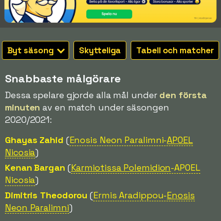
Byt säsong
Skytteliga
Tabell och matcher
Snabbaste målgörare
Dessa spelare gjorde alla mål under
den första
minuten
av en match under säsongen
2020/2021:
Ghayas Zahid
(
Enosis Neon Paralimni-
APOEL
Nicosia
)
Kenan Bargan
(
Karmiotissa Polemidion
-APOEL
Nicosia
)
Dimitris Theodorou
(
Ermis Aradippou-
Enosis
Neon Paralimni
)