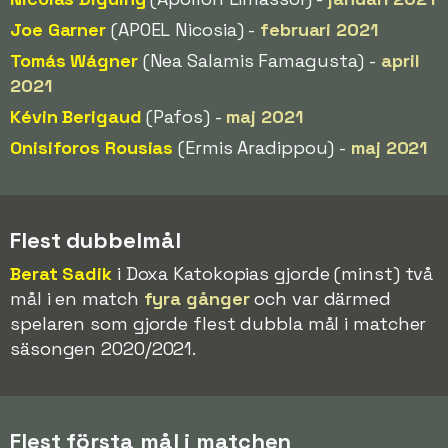
Joe Garner
(APOEL Nicosia) -
februari 2021
Tomás Wágner
(Nea Salamis Famagusta) -
april
2021
Kévin Berigaud
(Pafos) -
maj 2021
Onisiforos Rousias
(Ermis Aradippou) -
maj 2021
Flest dubbelmål
Berat Sadik
i Doxa Katokopias gjorde (minst) två
mål i en match
fyra gånger
och var därmed
spelaren som gjorde flest dubbla mål i matcher
säsongen 2020/2021.
Flest första mål i matchen