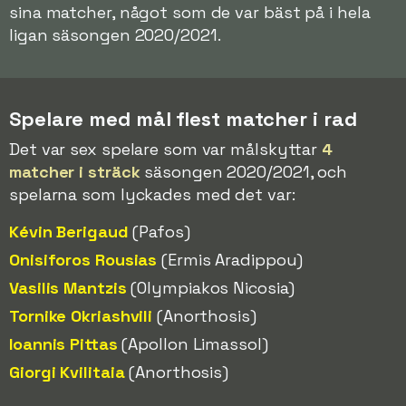
sina matcher, något som de var bäst på i hela
ligan säsongen 2020/2021.
Spelare med mål flest matcher i rad
Det var sex spelare som var målskyttar
4
matcher i sträck
säsongen 2020/2021, och
spelarna som lyckades med det var:
Kévin Berigaud
(Pafos)
Onisiforos Rousias
(Ermis Aradippou)
Vasilis Mantzis
(Olympiakos Nicosia)
Tornike Okriashvili
(Anorthosis)
Ioannis Pittas
(Apollon Limassol)
Giorgi Kvilitaia
(Anorthosis)