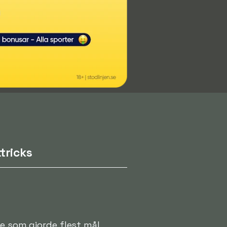
tricks
re som gjorde flest mål