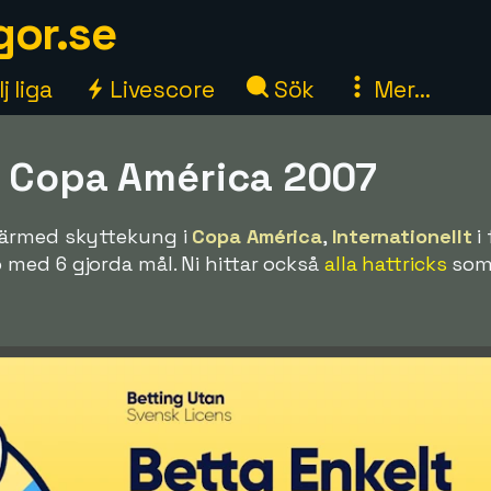
gor.se
j liga
Livescore
Sök
Mer...
a Copa América 2007
ärmed skyttekung i
Copa América
,
Internationellt
i 
med 6 gjorda mål. Ni hittar också
alla hattricks
so