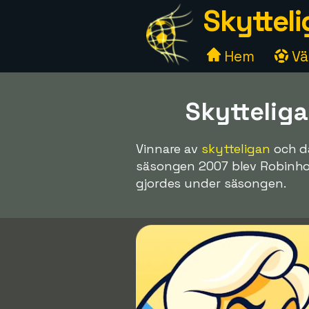
Skytteli
Hem
Väl
Skyttelig
Vinnare av
skytteligan
och d
säsongen 2007 blev Robinho 
gjordes under säsongen.