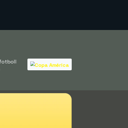
fotboll
m