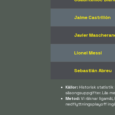
Jaime Castrillón
Javier Mascheran
Lionel Messi
Sebastián Abreu
Källor:
Historisk statisti
säsongsuppgifter. Läs mer
Metod:
Vi räknar ligamål,
nedflyttningsplayoff ingå