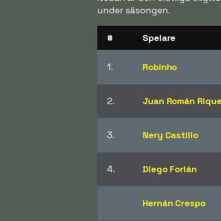
under säsongen.
#
Spelare
1.
Robinho
2.
Juan Román Riqu
3.
Nery Castillo
4.
Diego Forlán
Hernán Crespo