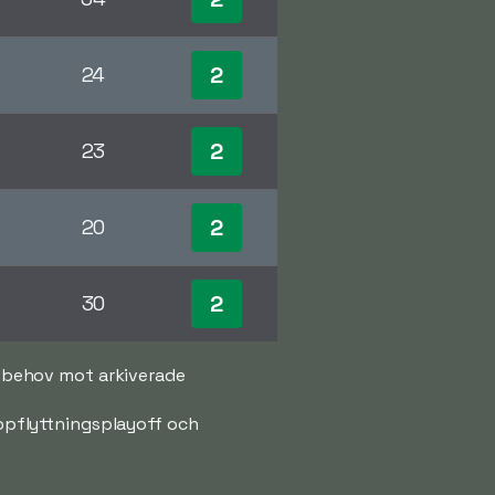
2
24
2
23
2
20
2
30
id behov mot arkiverade
 uppflyttningsplayoff och