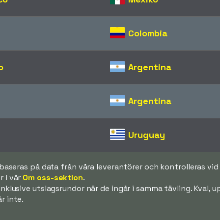
Colombia
o
Argentina
Argentina
Uruguay
k baseras på data från våra leverantörer och kontrolleras v
 i vår
Om oss-sektion
.
 inklusive utslagsrundor när de ingår i samma tävling. Kval,
r inte.