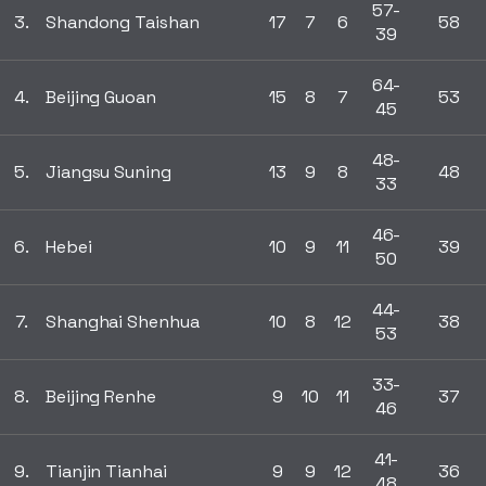
57-
3.
Shandong Taishan
17
7
6
58
39
64-
4.
Beijing Guoan
15
8
7
53
45
48-
5.
Jiangsu Suning
13
9
8
48
33
46-
6.
Hebei
10
9
11
39
50
44-
7.
Shanghai Shenhua
10
8
12
38
53
33-
8.
Beijing Renhe
9
10
11
37
46
41-
9.
Tianjin Tianhai
9
9
12
36
48