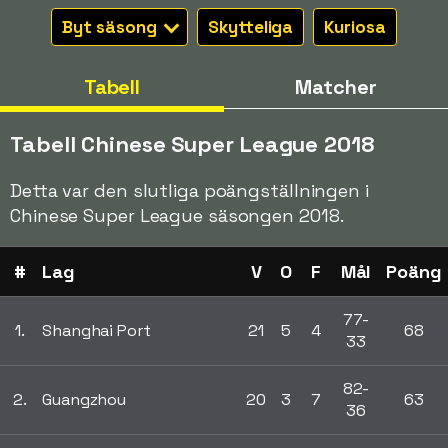
Byt säsong
Skytteliga
Kuriosa
Tabell
Matcher
Tabell Chinese Super League 2018
Detta var den slutliga poängställningen i
Chinese Super League säsongen 2018.
#
Lag
V
O
F
Mål
Poäng
77-
1.
Shanghai Port
21
5
4
68
33
82-
2.
Guangzhou
20
3
7
63
36