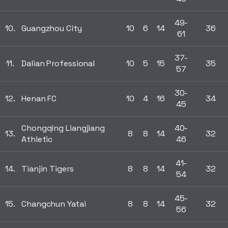
49-
10.
Guangzhou City
10
6
14
36
61
37-
11.
Dalian Professional
10
5
15
35
57
30-
12.
Henan FC
10
4
16
34
45
Chongqing Liangjiang
40-
13.
8
8
14
32
Athletic
46
41-
14.
Tianjin Tigers
8
8
14
32
54
45-
15.
Changchun Yatai
8
8
14
32
56