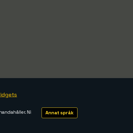
idgets
handahåller. Ni
Annat språk