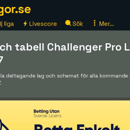
gor.se
j liga
Livescore
Sök
Mer...
ch tabell Challenger Pro 
7
alla deltagande lag och schemat för alla kommande 
.