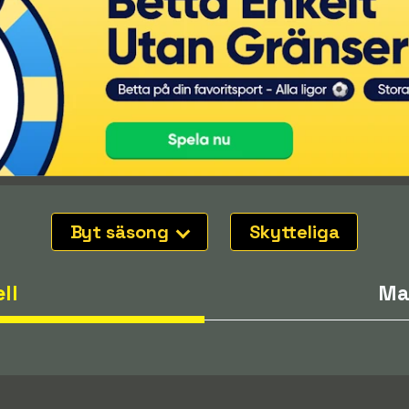
Byt säsong
Skytteliga
ll
Ma