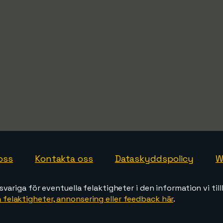
oss
Kontakta oss
Dataskyddspolicy
W
svariga för eventuella felaktigheter i den information vi till
 felaktigheter, annonsering eller feedback här
.