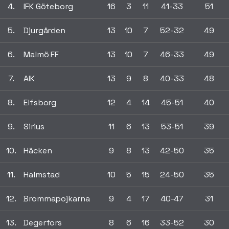
4.
IFK Göteborg
16
3
11
41-33
51
5.
Djurgården
13
10
7
52-32
49
6.
Malmö FF
13
10
7
46-33
49
7.
AIK
13
9
8
40-33
48
8.
Elfsborg
12
4
14
45-51
40
9.
Sirius
11
6
13
53-51
39
10.
Häcken
9
8
13
42-50
35
11.
Halmstad
10
5
15
24-50
35
12.
Brommapojkarna
9
4
17
40-47
31
13.
Degerfors
8
6
16
33-52
30