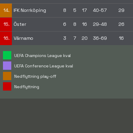
14.
IFK Norrköping
8
5
17
40-57
29
15.
Öster
6
8
16
29-48
26
16.
Värnamo
3
7
20
36-69
16
UEFA Champions League kval
UEFA Conference League kval
Nedflyttning play-off
Nedflyttning