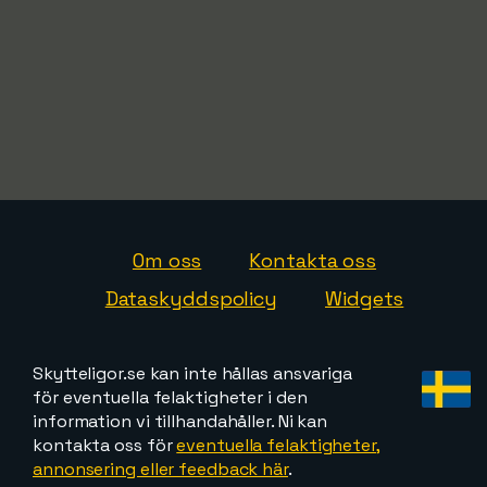
Om oss
Kontakta oss
Dataskyddspolicy
Widgets
Skytteligor.se kan inte hållas ansvariga
för eventuella felaktigheter i den
information vi tillhandahåller. Ni kan
kontakta oss för
eventuella felaktigheter,
annonsering eller feedback här
.