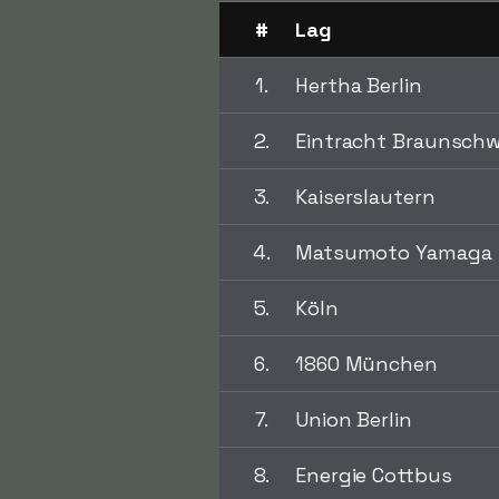
#
Lag
1.
Hertha Berlin
2.
Eintracht Braunschw
3.
Kaiserslautern
4.
Matsumoto Yamaga
5.
Köln
6.
1860 München
7.
Union Berlin
8.
Energie Cottbus