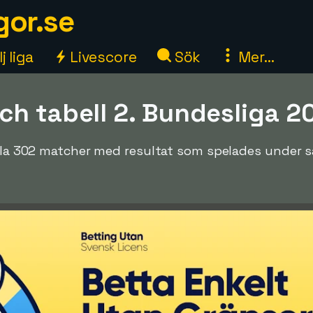
gor.se
j liga
Livescore
Sök
Mer...
ch tabell 2. Bundesliga 2
alla 302 matcher med resultat som spelades under s