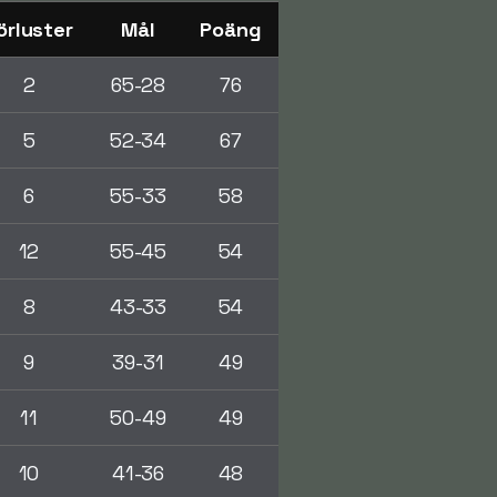
örluster
Mål
Poäng
2
65-28
76
5
52-34
67
6
55-33
58
12
55-45
54
8
43-33
54
9
39-31
49
11
50-49
49
10
41-36
48