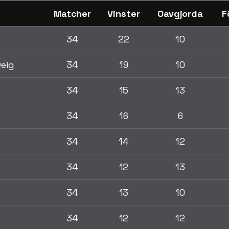
Matcher
Vinster
Oavgjorda
F
34
22
10
eig
34
19
10
34
15
13
34
16
6
34
14
12
34
12
13
34
13
10
34
12
12