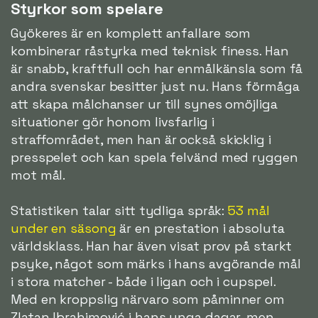
Styrkor som spelare
Gyökeres är en komplett anfallare som
kombinerar råstyrka med teknisk finess. Han
är snabb, kraftfull och har enmålkänsla som få
andra svenskar besitter just nu. Hans förmåga
att skapa målchanser ur till synes omöjliga
situationer gör honom livsfarlig i
straffområdet, men han är också skicklig i
presspelet och kan spela felvänd med ryggen
mot mål.
Statistiken talar sitt tydliga språk:
53 mål
under en säsong
är en prestation i absoluta
världsklass. Han har även visat prov på starkt
psyke, något som märks i hans avgörande mål
i stora matcher - både i ligan och i cupspel.
Med en kroppslig närvaro som påminner om
Zlatan Ibrahimović i hans unga dagar, men