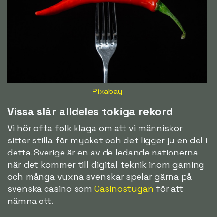
Pixabay
Vissa slår alldeles tokiga rekord
Vi hör ofta folk klaga om att vi människor
sitter stilla för mycket och det ligger ju en del i
detta. Sverige är en av de ledande nationerna
när det kommer till digital teknik inom gaming
och många vuxna svenskar spelar gärna på
svenska casino som
Casinostugan
för att
nämna ett.