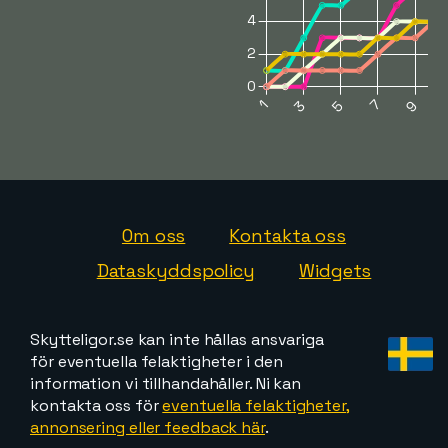
Om oss
Kontakta oss
Dataskyddspolicy
Widgets
Skytteligor.se kan inte hållas ansvariga
för eventuella felaktigheter i den
information vi tillhandahåller. Ni kan
kontakta oss för
eventuella felaktigheter,
annonsering eller feedback här
.