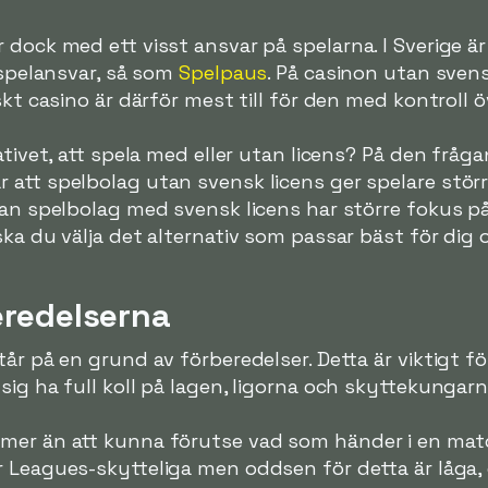
 dock med ett visst ansvar på spelarna. I Sverige 
 spelansvar, så som
Spelpaus
. På casinon utan svens
skt casino är därför mest till för den med kontroll ö
ativet, att spela med eller utan licens? På den fråga
 att spelbolag utan svensk licens ger spelare stör
dan spelbolag med svensk licens har större fokus på
ska du välja det alternativ som passar bäst för dig
beredelserna
år på en grund av förberedelser. Detta är viktigt för
sig ha full koll på lagen, ligorna och skyttekungarn
mer än att kunna förutse vad som händer i en match
 Leagues-skytteliga men oddsen för detta är låga, då