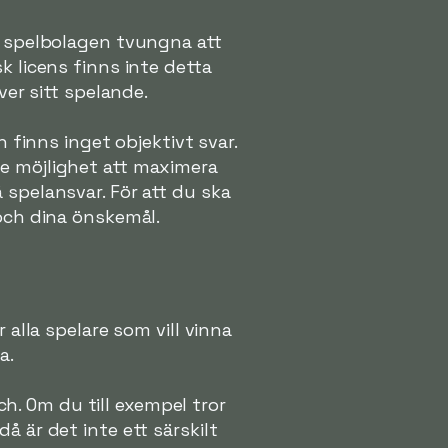
är spelbolagen tvungna att
k licens finns inte detta
ver sitt spelande.
n finns inget objektivt svar.
re möjlighet att maximera
 spelansvar. För att du ska
 och dina önskemål.
 alla spelare som vill vinna
a.
. Om du till exempel tror
 är det inte ett särskilt