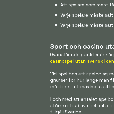
Att spelare som mest får
Varje spelare måste sät
Varje spelare måste sät
Sport och casino ut
Ovanstående punkter är några
casinospel utan svensk lice
Vid spel hos ett spelbolag me
gränser för hur länge man få
möjlighet att maximera sitt 
I och med att antalet spelbol
större utbud av spel och odd
tillgå i Sverige.