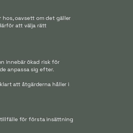
r hos, oavsett om det gäller
ärför att välja rätt
n innebär ökad risk för
e anpassa sig efter.
lart att åtgärderna håller i
llfälle för första insättning