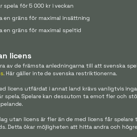
 spela för 5 000 kr i veckan
ta en gräns för maximal insättning
ta en gräns för maximal speltid
an licens
 av de främsta anledningarna till att svenska spela
ns
. Här gäller inte de svenska restriktionerna.
d licens utfärdat i annat land krävs vanligtvis inga
r spela. Spelare kan dessutom ta emot fler och stör
spelande.
ag utan licens är fler än de med licens får spelare ti
s. Detta ökar möjligheten att hitta andra och högr