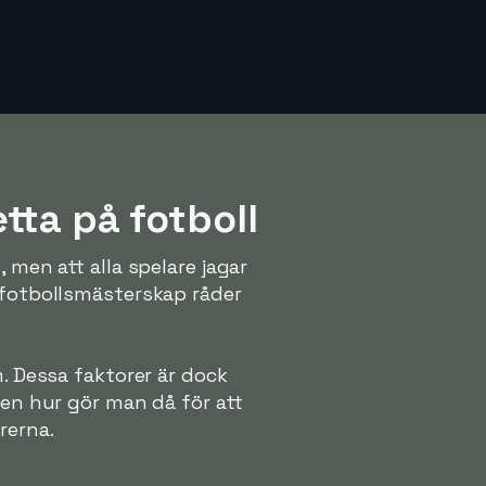
tta på fotboll
 men att alla spelare jagar
v fotbollsmästerskap råder
m. Dessa faktorer är dock
Men hur gör man då för att
rerna.