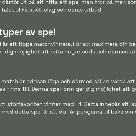
r därför ut på att hitta ett spel man tror på men s
ertalet olika spelbolag och deras utbud.
 typer av spel
 är att tippa matchvinnare. För att maximera din b
er dig möjlighet att hitta högre odds och därmed stö
en match är oddsen låga och därmed sällan värda att 
es finns till. Denna spelform ger dig möjlighet att g
tt storfavoriten vinner med +1. Detta innebär att l
 med detta spel är att du får pengarna tillbaka om 