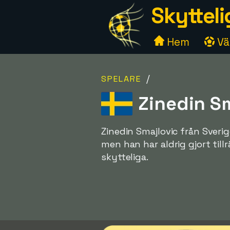
Skytteli
Hem
Väl
/
SPELARE
Zinedin Sm
Zinedin Smajlovic från Sveri
men han har aldrig gjort til
skytteliga.