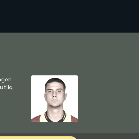
ongen
utlig