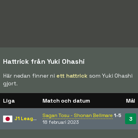
Hattrick från Yuki Ohashi
Här nedan finner ni
ett hattrick
som Yuki Ohashi
gjort.
Liga
Match och datum
Mål
Sagan Tosu - Shonan Bellmare
1-5
J1 League
3
18 februari 2023