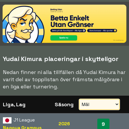
Yudai Kimura placeringar i skytteligor
Nedan finner ni alla tillfällen då Yudai Kimura har
varit del av topplistan över främsta målgörare i
en liga eller turnering.
Liga, Lag
Säsong
J1 League
2026
9
Nagoya Grampus