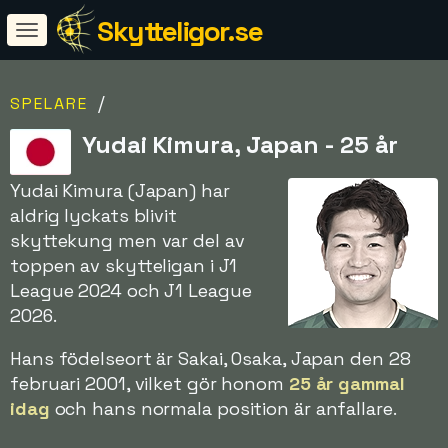
Skytteligor.se
/
SPELARE
Yudai Kimura, Japan - 25 år
Yudai Kimura (Japan) har
aldrig lyckats blivit
skyttekung men var del av
toppen av skytteligan i J1
League 2024 och J1 League
2026.
Hans födelseort är Sakai, Osaka, Japan den 28
februari 2001, vilket gör honom
25 år gammal
idag
och hans normala position är anfallare.