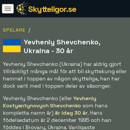
Skytteligor.se
/
SPELARE
Yevheniy Shevchenko,
Ukraina - 30 år
Yevheniy Shevchenko (Ukraina) har aldrig gjort
tillräckligt många mål för att bli skyttekung eller
hamnat i toppen av någon skytteliga, han har
dock varit med i toppen delar av säsonger.
Yevheniy Shevchenko (eller
Yevheniy
Kostyantynovych Shevchenko
som hans
kompletta namn är)
är idag 30 år
. Hans
födelsedatum är 2 december 1995 och han
föddes i Brovary, Ukraina. Vanligaste