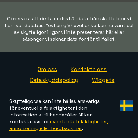
Observera att detta endast är data från skytteligor vi
har i vår databas. Yevheniy Shevchenko kan ha varit del
av skytteligor i ligor vi inte presenterar här eller
säsonger vi saknar data för för tillfället.
Om oss
Kontakta oss
Dataskyddspolicy
Widgets
Skytteligor.se kan inte hållas ansvariga
för eventuella felaktigheter i den
information vi tillhandahåller. Ni kan
kontakta oss för
eventuella felaktigheter,
annonsering eller feedback här
.