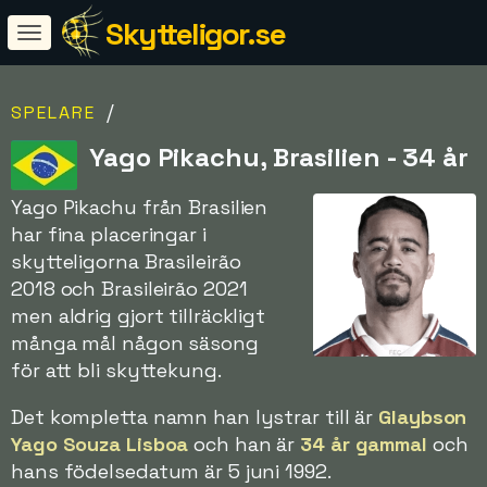
Skytteligor.se
/
SPELARE
Yago Pikachu, Brasilien - 34 år
Yago Pikachu från Brasilien
har fina placeringar i
skytteligorna Brasileirão
2018 och Brasileirão 2021
men aldrig gjort tillräckligt
många mål någon säsong
för att bli skyttekung.
Det kompletta namn han lystrar till är
Glaybson
Yago Souza Lisboa
och han är
34 år gammal
och
hans födelsedatum är 5 juni 1992.