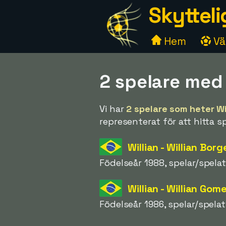
Skytteli
Hem
Väl
2 spelare med
Vi har
2 spelare som heter Wi
representerat för att hitta s
Willian - Willian Borg
Födelseår 1988, spelar/spela
Willian - Willian Gom
Födelseår 1986, spelar/spela