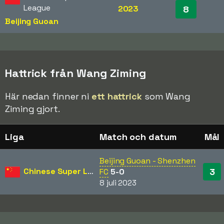
League
2023
8
Beijing Guoan
Hattrick från Wang Ziming
Här nedan finner ni
ett hattrick
som Wang
Ziming gjort.
Liga
Match och datum
Mål
Beijing Guoan - Shenzhen
Chinese Super League
3
FC
5-0
8 juli 2023