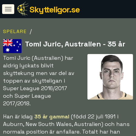
Skytteligor.se
/
SPELARE
Tomi Juric, Australien - 35 år
Tomi Juric (Australien) har
aldrig lyckats blivit
skyttekung men var del av
toppen av skytteligan i
Super League 2016/2017
och Super League
2017/2018.
Han är idag
35 år gammal
(född 22 juli 1991 i
Auburn, New South Wales, Australien) och hans
normala position är anfallare. Totalt har han