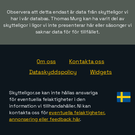
Observera att detta endast är data från skytteligor vi
har i vår databas. Thomas Murg kan ha varit del av
skytteligor i ligor vi inte presenterar här eller säsonger vi
saknar data för för tillfället.
Om oss
Kontakta oss
Dataskyddspolicy
Widgets
Skytteligor.se kan inte hållas ansvariga
för eventuella felaktigheter i den
information vi tillhandahåller. Ni kan
kontakta oss för
eventuella felaktigheter,
annonsering eller feedback här
.