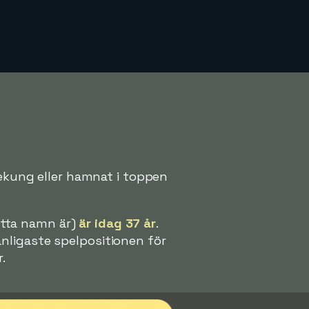
tekung eller hamnat i toppen
tta namn är)
är idag 37 år
.
nligaste spelpositionen för
.