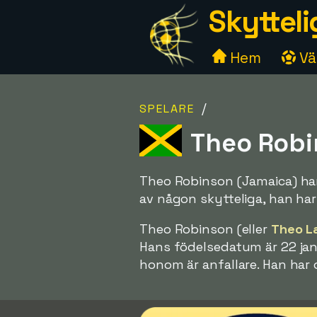
Skytteli
Hem
Väl
/
SPELARE
Theo Robi
Theo Robinson (Jamaica) har 
av någon skytteliga, han har
Theo Robinson (eller
Theo L
Hans födelsedatum är 22 jan
honom är anfallare. Han har 