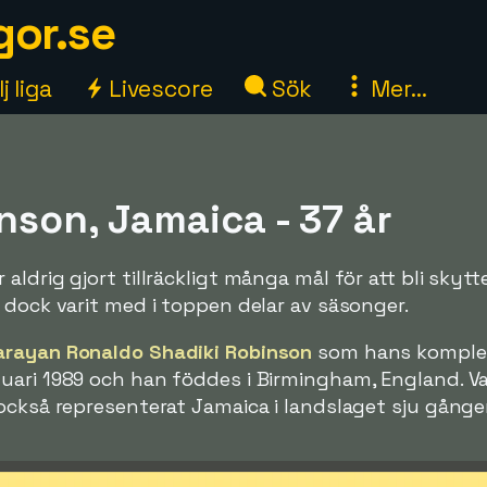
gor.se
j liga
Livescore
Sök
Mer...
nson, Jamaica - 37 år
aldrig gjort tillräckligt många mål för att bli skyt
 dock varit med i toppen delar av säsonger.
arayan Ronaldo Shadiki Robinson
som hans komple
uari 1989 och han föddes i Birmingham, England. Va
också representerat Jamaica i landslaget sju gånger