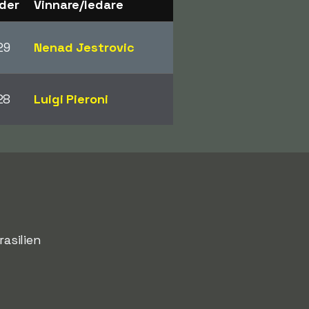
der
Vinnare/ledare
29
Nenad Jestrovic
28
Luigi Pieroni
rasilien