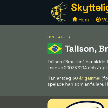
Skytteli
Hem
Väl
/
SPELARE
Tailson, Br
Tailson (Brasilien) har aldri
League 2003/2004 och Jupil
Han är idag
50 år gammal
(fö
spelade han som anfallare. H