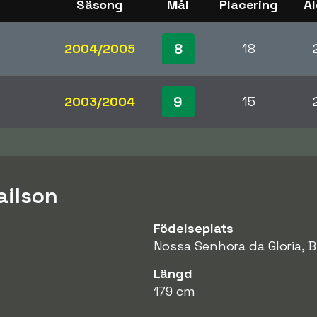
Säsong
Mål
Placering
Ål
8
2004/2005
18
9
2003/2004
15
ailson
Födelseplats
Nossa Senhora da Gloria, B
Längd
179 cm