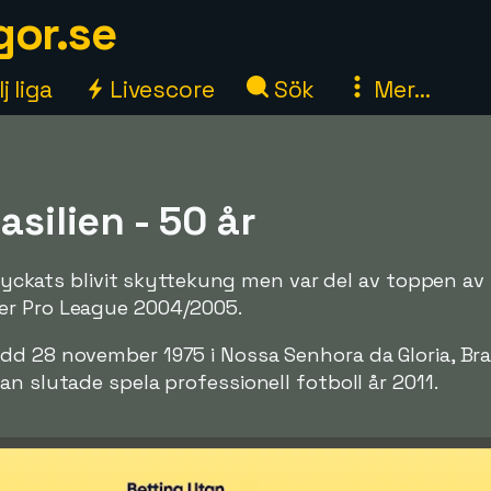
gor.se
j liga
Livescore
Sök
Mer...
asilien - 50 år
g lyckats blivit skyttekung men var del av toppen av 
er Pro League 2004/2005.
dd 28 november 1975 i Nossa Senhora da Gloria, Bra
an slutade spela professionell fotboll år 2011.